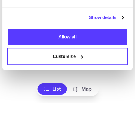
Show details
Allow all
Customize
Añade a la ruta
Visita sitio web
List
Map