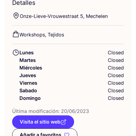
Detalles
Onze-Lie­ve-Vrou­wes­traat
5
, Mechelen
Workshops, Teji­dos
Lunes
Closed
Martes
Closed
Miércoles
Closed
Jueves
Closed
Viernes
Closed
Sabado
Closed
Domingo
Closed
Últi­ma modi­fi­ca­ción:
20
/
06
/
2023
Visita el sitio web
Añadir a favoritos