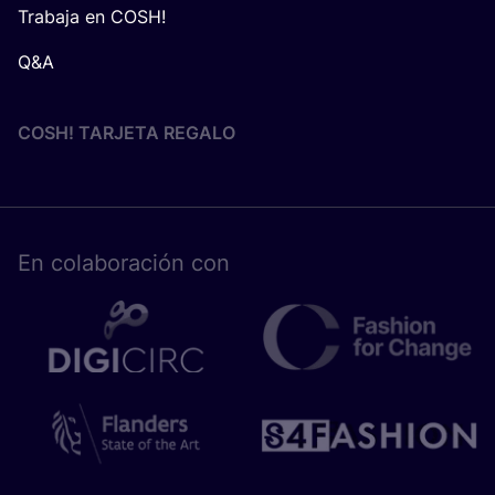
Trabaja en COSH!
Q&A
COSH! TARJETA REGALO
En cola­bo­ra­ción con