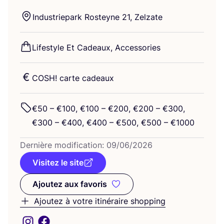
Indus­trie­park Ros­teyne
21
, Zelzate
Life­style Et Cadeaux, Accessories
COSH
! carte cadeaux
€
50
– €
100
, €
100
– €
200
, €
200
– €
300
,
€
300
– €
400
, €
400
– €
500
, €
500
– €
1000
Der­nière modi­fi­ca­tion:
09
/
06
/
2026
Visitez le site
Ajoutez aux favoris
Ajoutez aux favoris
Ajoutez à votre itinéraire shopping