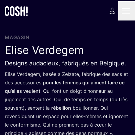
MAGASIN
Elise Verdegem
Designs audacieux, fabriqués en Belgique.
Elise Ver­de­gem, basée à Zel­zate, fabrique des sacs et
des acces­soires
pour les femmes qui aiment faire ce
qu’elles veulent
. Qui font un doigt d’hon­neur au
juge­ment des autres. Qui, de temps en temps (ou très
sou­vent), sentent la
rébel­lion
bouillon­ner. Qui
reven­diquent un espace pour elles-mêmes et ignorent
le confor­misme. Qui ne prennent pas à cœur le
prin­cipe « agis­sez comme des gens normaux ».