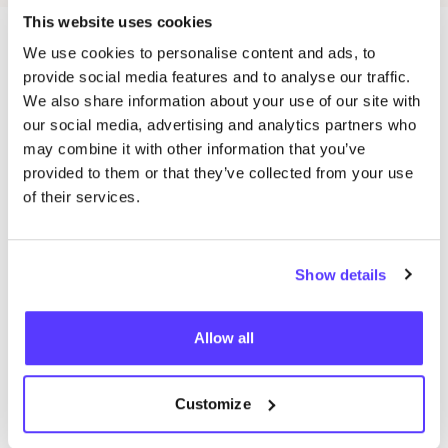
This website uses cookies
We use cookies to personalise content and ads, to
Magasins dans cette zone
provide social media features and to analyse our traffic.
We also share information about your use of our site with
our social media, advertising and analytics partners who
may combine it with other information that you’ve
studio WOUW
like
provided to them or that they’ve collected from your use
Bombaystraat 1, Gent
of their services.
Vêtements
Workshops
Show details
Allow all
Customize
Ajouter à l'itinéraire
Visiter la boutique en ligne