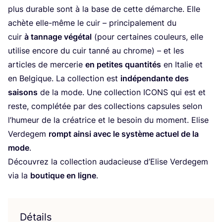
plus durable sont à la base de cette démarche. Elle
achète elle-même le cuir – prin­ci­pa­le­ment du
cuir
à tan­nage végé­tal
(pour cer­taines cou­leurs, elle
uti­lise encore du cuir tan­né au chrome) – et les
articles de mer­ce­rie
en petites quan­ti­tés
en Ita­lie et
en Bel­gique. La col­lec­tion est
indé­pen­dante des
sai­sons
de la mode. Une col­lec­tion
ICONS
qui est et
reste, com­plé­tée par des col­lec­tions cap­sules selon
l’hu­meur de la créa­trice et le besoin du moment. Elise
Ver­de­gem
rompt ain­si avec le sys­tème actuel de la
mode
.
Décou­vrez la col­lec­tion auda­cieuse d’E­lise Ver­de­gem
via la
bou­tique en ligne
.
Détails