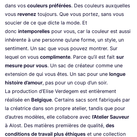
dans vos
cou­leurs pré­fé­rées
. Des cou­leurs aux­quelles
vous
reve­nez
tou­jours. Que vous por­tez, sans vous
sou­cier de ce que dicte la mode. Et
donc
intem­po­relles
pour vous, car la cou­leur est aus­si
inhé­rente à une per­sonne qu’une forme, un style, un
sen­ti­ment. Un sac que vous pou­vez mon­trer. Sur
lequel on vous
com­pli­mente
. Parce qu’il est fait
sur
mesure pour vous
. Un sac de créa­teur comme une
exten­sion de qui vous êtes. Un sac pour une
longue
his­toire d’a­mour
, pas pour un coup d’un soir.
La pro­duc­tion d’E­lise Ver­de­gem est entiè­re­ment
réa­li­sée en
Bel­gique
. Cer­tains sacs sont fabri­qués par
la créa­trice dans son propre ate­lier, tan­dis que pour
d’autres modèles, elle col­la­bore avec
l’A­te­lier Sau­veur
à Alost. Des matières pre­mières de qua­li­té,
des
condi­tions de tra­vail plus éthiques
et une col­lec­tion