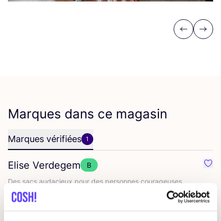
Previous
Next
Marques dans ce magasin
Marques vérifiées
1
Elise Verdegem
B
Préf
Des sacs auda­cieux pour des per­sonnes courageuses