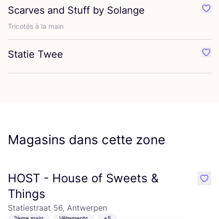
Scarves and Stuff by Solange
Préf
Tri­co­tés à la main
Statie Twee
Préf
Magasins dans cette zone
HOST - House of Sweets &
like
Things
Statiestraat 56, Antwerpen
2ème main
Vêtements
+5