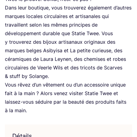
Dans leur bou­tique, vous trou­ve­rez éga­le­ment d’autres
marques locales cir­cu­laires et arti­sa­nales qui
tra­vaillent selon les mêmes prin­cipes de
déve­lop­pe­ment durable que Sta­tie Twee. Vous
y trou­ve­rez des bijoux arti­sa­naux ori­gi­naux des
marques belges Asi­byi­sa et La petite curieuse, des
céra­miques de Lau­ra Ley­nen, des che­mises et robes
cir­cu­laires de Veerle Wils et des tri­cots de Scarves
&
stuff by Solange.
Vous rêvez d’un vête­ment ou d’un acces­soire unique
fait à la main ? Alors venez visi­ter Sta­tie Twee et
lais­sez-vous séduire par la beau­té des pro­duits faits
à la main.
Détails