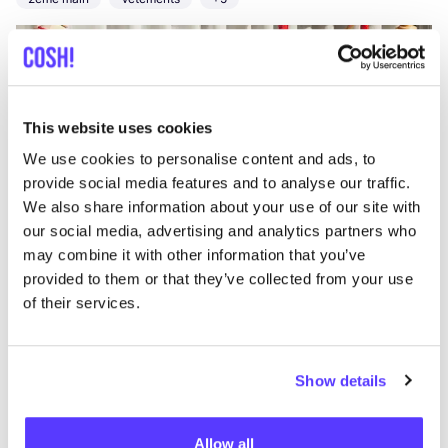
This website uses cookies
We use cookies to personalise content and ads, to
provide social media features and to analyse our traffic.
We also share information about your use of our site with
Ajouter à l'itinéraire
Visiter la boutique en ligne
our social media, advertising and analytics partners who
may combine it with other information that you’ve
provided to them or that they’ve collected from your use
Zokk'n
of their services.
like
Statiestraat 46, Antwerpen
Accessories
Show details
Allow all