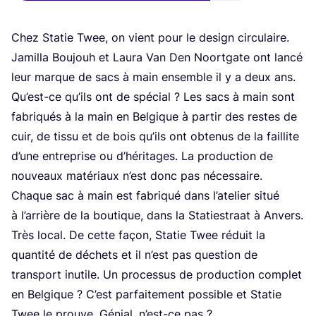
Chez Sta­tie Twee, on vient pour le desi­gn cir­cu­laire.
Jamil­la Bou­jouh et Lau­ra Van Den Noort­gate ont lan­cé
leur marque de sacs à main ensemble il y a deux ans.
Qu’est-ce qu’ils ont de spé­cial ? Les sacs à main sont
fabri­qués à la main en Bel­gique à par­tir des restes de
cuir, de tis­su et de bois qu’ils ont obte­nus de la faillite
d’une entre­prise ou d’hé­ri­tages. La pro­duc­tion de
nou­veaux maté­riaux n’est donc pas nécessaire.
Chaque sac à main est fabri­qué dans l’a­te­lier situé
à l’ar­rière de la bou­tique, dans la Sta­ties­traat à Anvers.
Très local. De cette façon, Sta­tie Twee réduit la
quan­ti­té de déchets et il n’est pas ques­tion de
trans­port inutile. Un pro­ces­sus de pro­duc­tion com­plet
en Bel­gique ? C’est par­fai­te­ment pos­sible et Sta­tie
Twee le prouve. Génial, n’est-ce pas ?