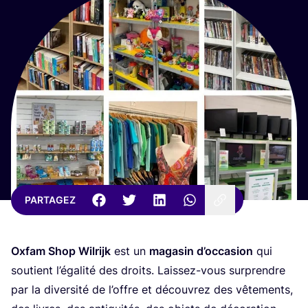
PARTAGEZ
Oxfam Shop Wil­rijk
est un
maga­sin d’oc­ca­sion
qui
sou­tient l’é­ga­li­té des droits. Lais­sez-vous sur­prendre
par la diver­si­té de l’offre et décou­vrez des vête­ments,