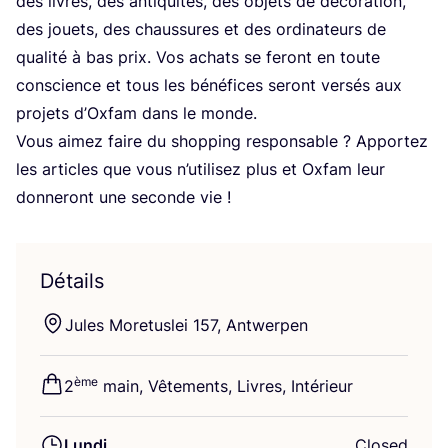
des livres, des anti­qui­tés, des objets de déco­ra­tion,
des jouets, des chaus­sures et des ordi­na­teurs de
qua­li­té à bas prix. Vos achats se feront en toute
conscience et tous les béné­fices seront ver­sés aux
pro­jets d’Ox­fam dans le monde.
Vous aimez faire du shop­ping res­pon­sable ? Appor­tez
les articles que vous n’u­ti­li­sez plus et Oxfam leur
don­ne­ront une seconde vie !
Détails
Jules More­tus­lei
157
, Antwerpen
ème
2
main, Vête­ments, Livres, Intérieur
Lundi
Closed