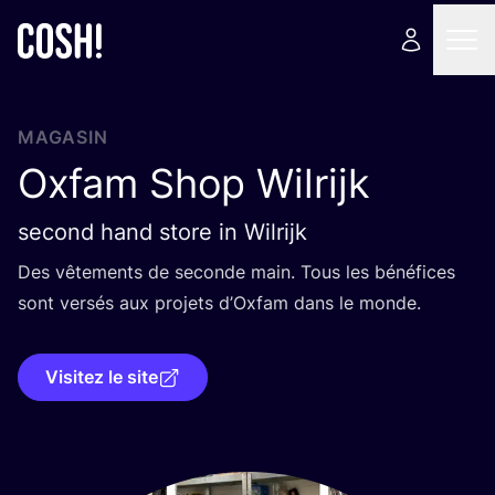
MAGASIN
Oxfam Shop Wilrijk
second hand store in Wilrijk
Des vête­ments de seconde main. Tous les béné­fices
sont ver­sés aux pro­jets d’Ox­fam dans le monde.
Visitez le site