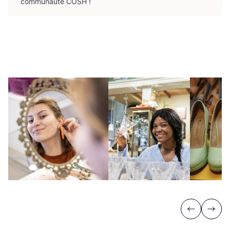
com­mu­nau­té
COSH
!
Previous
Next