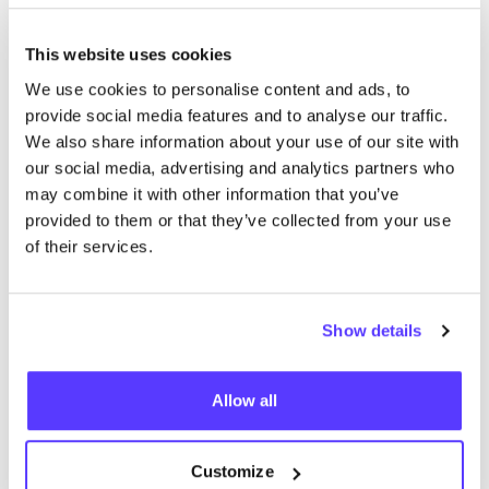
Ajouter à l'itinéraire
Visiter la boutique en ligne
This website uses cookies
We use cookies to personalise content and ads, to
Atelier Heimat
provide social media features and to analyse our traffic.
like
We also share information about your use of our site with
Vêtements
Intérieur
our social media, advertising and analytics partners who
may combine it with other information that you’ve
provided to them or that they’ve collected from your use
of their services.
Show details
Ajouter à l'itinéraire
Visiter la boutique en ligne
Allow all
Vos & Ooievaar
Customize
like