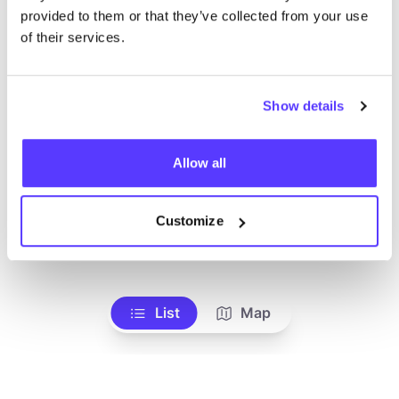
like
provided to them or that they’ve collected from your use
Kapucinessenstraat 12, Antwerpen
of their services.
Vêtements
Workshops
Show details
Allow all
Customize
Ajouter à l'itinéraire
Visiter la boutique en ligne
List
Map