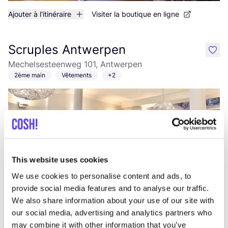
Ajouter à l'itinéraire
Visiter la boutique en ligne
Scruples Antwerpen
like
Mechelsesteenweg 101, Antwerpen
2ème main
Vêtements
+2
This website uses cookies
We use cookies to personalise content and ads, to
provide social media features and to analyse our traffic.
Ajouter à l'itinéraire
Visiter la boutique en ligne
We also share information about your use of our site with
our social media, advertising and analytics partners who
Ann Bevers Art
may combine it with other information that you’ve