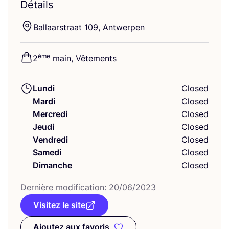
Détails
Bal­laars­traat
109
, Antwerpen
ème
2
main, Vêtements
Lundi
Closed
Mardi
Closed
Mercredi
Closed
Jeudi
Closed
Vendredi
Closed
Samedi
Closed
Dimanche
Closed
Der­nière modi­fi­ca­tion:
20
/
06
/
2023
Visitez le site
Ajoutez aux favoris