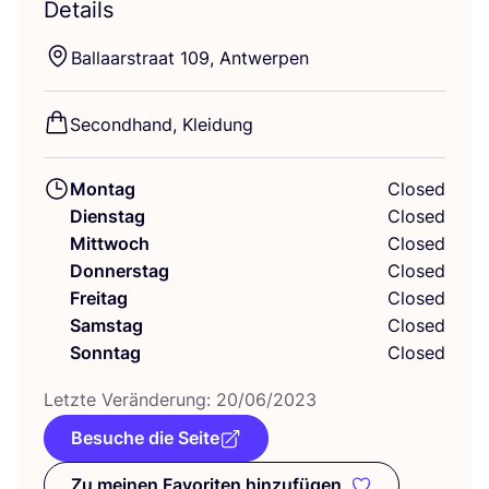
Details
Bal­la­ar­stra­at
109
, Antwerpen
Second­hand, Kleidung
Montag
Closed
Dienstag
Closed
Mittwoch
Closed
Donnerstag
Closed
Freitag
Closed
Samstag
Closed
Sonntag
Closed
Letz­te Ver­än­de­rung:
20
/
06
/
2023
Besuche die Seite
Zu meinen Favoriten hinzufügen