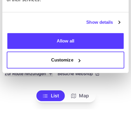
like
Lifestyle & Geschenke
Upcycling Studio
Show details
Allow all
Customize
Zur Route hinzufügen
Besuche Webshop
List
Map