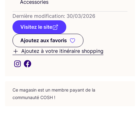
Accessories
Der­nière modi­fi­ca­tion:
30
/
03
/
2026
Visitez le site
Ajoutez aux favoris
Ajoutez aux favoris
Ajoutez à votre itinéraire shopping
Ce maga­sin est un membre payant de la
com­mu­nau­té
COSH
!