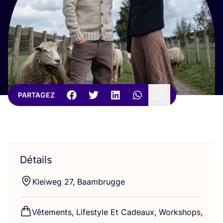
PARTAGEZ
Détails
Klei­weg
27
, Baambrugge
Vête­ments, Life­style Et Cadeaux, Work­shops,