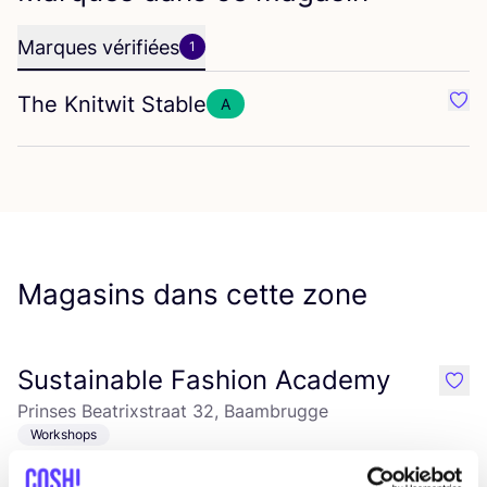
Marques vérifiées
1
The Knitwit Stable
A
Préf
Magasins dans cette zone
Sustainable Fashion Academy
like
Prinses Beatrixstraat 32, Baambrugge
Workshops