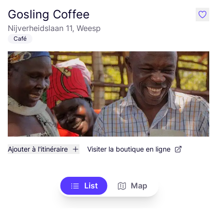
Gosling Coffee
like
Nijverheidslaan 11, Weesp
Café
Ajouter à l'itinéraire
Visiter la boutique en ligne
List
Map