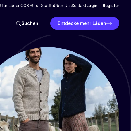
 für Läden
COSH! für Städte
Über Uns
Kontakt
Login
Register
Suchen
Entdecke mehr Läden