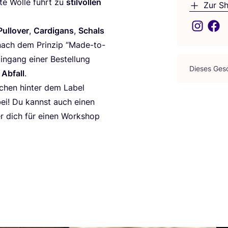
r­te Wol­le führt zu
stil­vol­len
Zur S
Pull­over
,
Car­di­gans
,
Schals
 nach dem Prin­zip
“
Made-to-
in­gang einer Bestel­lung
Die­ses Gesc
d
Abfall
.
schen hin­ter dem Label
bei! Du kannst auch einen
er dich für einen Work­shop