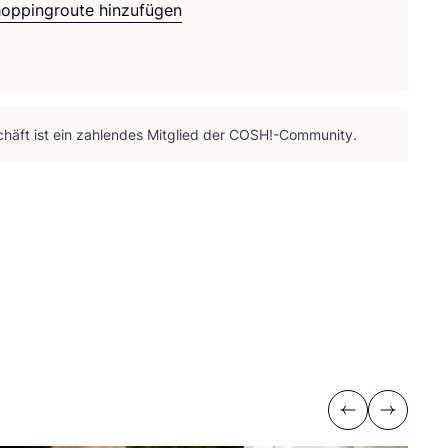
hoppingroute hinzufügen
häft ist ein zah­len­des Mit­glied der
COSH
!-Community.
Previous
Next