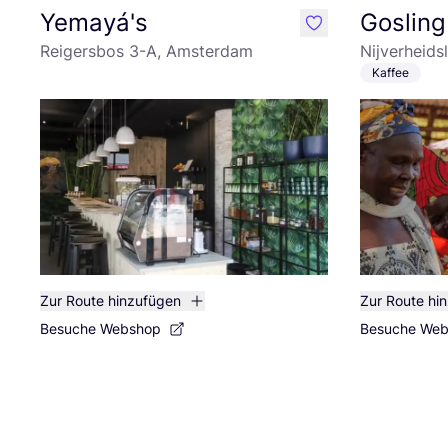
Yemayá's
Gosling
like
Reigersbos 3-A, Amsterdam
Nijverheids
Kaffee
Zur Route hinzufügen
Zur Route hi
Besuche Webshop
Besuche We