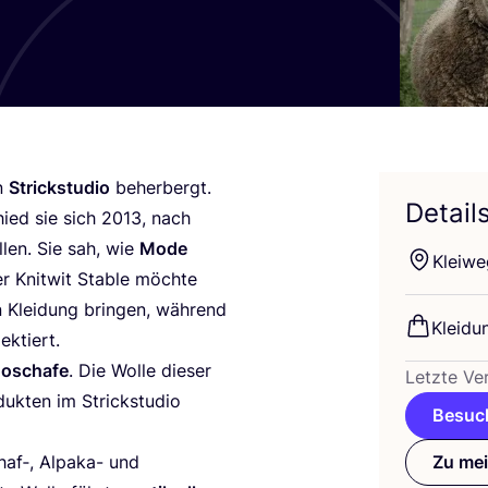
n
Strick­stu­dio
beher­bergt.
Detail
hied sie sich
2013
, nach
­len. Sie sah, wie
Mode
Klei­w
er Knit­wit Sta­ble möch­te
n Klei­dung brin­gen, wäh­rend
Klei­du
ektiert.
o­scha­fe
. Die Wol­le die­ser
Letz­te Ver
duk­ten im Strick­stu­dio
Besuch
af‑, Alpa­ka- und
Zu mei