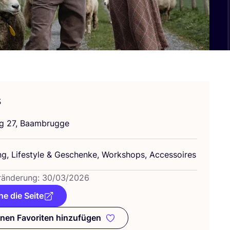
s
eg
27
, Baambrugge
ng, Life­style
&
Geschen­ke, Work­shops, Accessoires
­än­de­rung:
30
/
03
/
2026
e die Seite
nen Favoriten hinzufügen
Zu meinen Favoriten hinzufügen