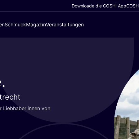
Downloade die COSH! App
COSH!
en
Schmuck
Magazin
Veranstaltungen
.
trecht
für Liebhaber:innen von