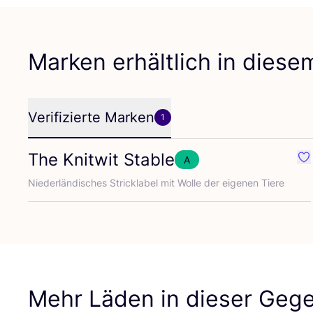
Marken erhältlich in dies
Verifizierte Marken
1
The Knitwit Stable
A
Fav
Nie­der­län­di­sches Strick­la­bel mit Wol­le der eige­nen Tiere
Mehr Läden in dieser Geg