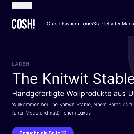
German
English
Green Fashion Tours
Städte
Läden
Mark
Dutch
French
Spanish
Croatian
LADEN
The Knitwit Stable
Handgefertigte Wollprodukte aus U
Will­kom­men bei The Knit­wit Sta­ble, einem Para­dies 
fai­rer Mode und natür­li­chem Luxus
Besuche die Seite