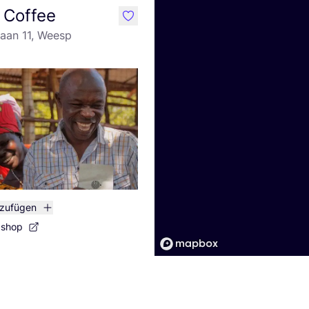
 Coffee
like
laan 11, Weesp
nzufügen
bshop