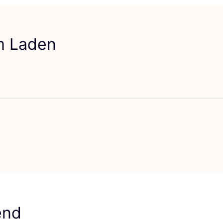
em Laden
orit The Knitwit Stable
end