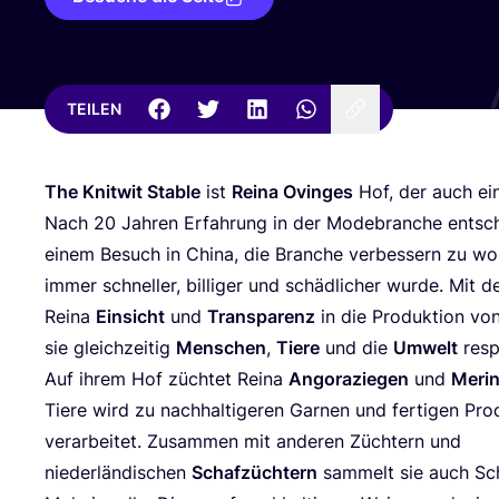
TEILEN
The Knit­wit Sta­ble
ist
Rei­na Ovin­ges
Hof, der auch ei
Nach
20
Jah­ren Erfah­rung in der Mode­bran­che ent­sc
einem Besuch in Chi­na, die Bran­che ver­bes­sern zu wol
immer schnel­ler, bil­li­ger und schäd­li­cher wur­de. Mit d
Rei­na
Ein­sicht
und
Trans­pa­renz
in die Pro­duk­ti­on vo
sie gleich­zei­tig
Men­schen
,
Tie­re
und die
Umwelt
resp
Auf ihrem Hof züch­tet Rei­na
Ango­ra­zie­gen
und
Meri­n
Tie­re wird zu nach­hal­ti­ge­ren Gar­nen und fer­ti­gen Pro­
ver­ar­bei­tet. Zusam­men mit ande­ren Züch­tern und
nie­der­län­di­schen
Schaf­züch­tern
sam­melt sie auch Sch