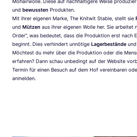
Mohair­wol­le. Die­se auf nach­hal­ti­ge­re Wei­se pro­du­zie
und
bewuss­ten
Produkten.
Mit ihrer eige­nen Mar­ke, The Knit­wit Sta­ble, stellt sie
und
Müt­zen
aus ihrer eige­nen Wol­le her. Sie arbei­tet
Order”, was bedeu­tet, dass die Pro­duk­ti­on erst nach E
beginnt. Dies ver­hin­dert unnö­ti­ge
Lager­be­stän­de
un
Möch­test du mehr über die Pro­duk­ti­on oder die Men­
erfah­ren? Dann schau unbe­dingt auf der Web­site vor­
Ter­min für einen Besuch auf dem Hof ver­ein­ba­ren od
anmelden.