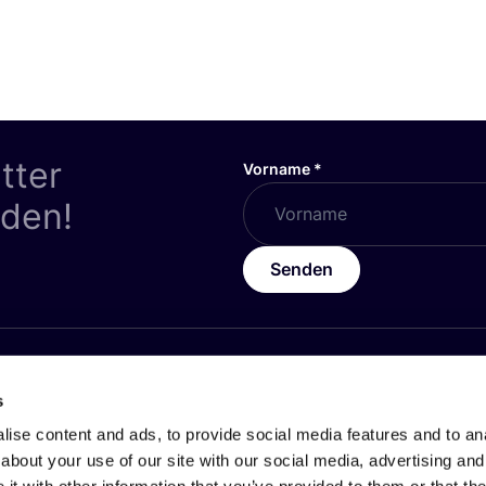
tter
Vorname
*
nden!
Senden
HES
ÜBER
COSH
!
s
z
Werde Partner:in
ise content and ads, to provide social media features and to anal
about your use of our site with our social media, advertising and
Über Uns