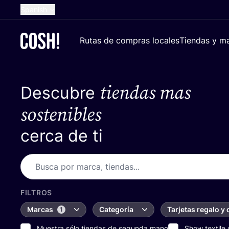
Spanish
English
Rutas de compras locales
Tiendas y ma
Dutch
French
tiendas mas
Descubre
German
Croatian
sostenibles
cerca de ti
FILTROS
Marcas
Categoría
Tarjetas regalo y
1
Muestra sólo tiendas de segunda mano
Show textile 