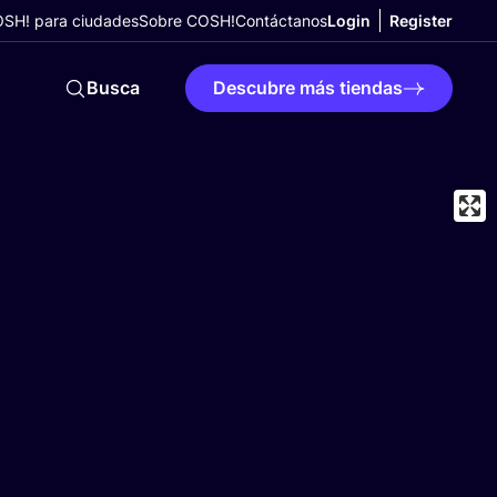
SH! para ciudades
Sobre COSH!
Contáctanos
Login
Register
Busca
Descubre más tiendas