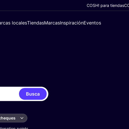
COSH! para tiendas
CO
rcas locales
Tiendas
Marcas
Inspiración
Eventos
Busca
 cheques
donation points