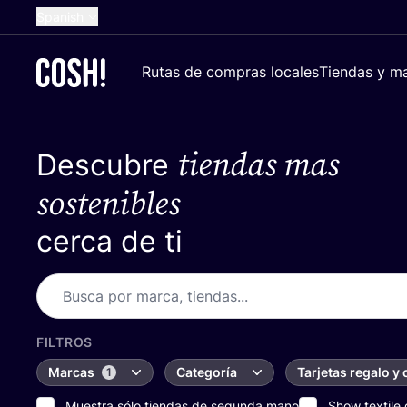
Spanish
English
Rutas de compras locales
Tiendas y ma
Dutch
French
tiendas mas
Descubre
German
Croatian
sostenibles
cerca de ti
FILTROS
Marcas
Categoría
Tarjetas regalo y
1
Muestra sólo tiendas de segunda mano
Show textile 