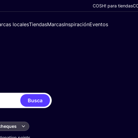
COSH! para tiendas
CO
rcas locales
Tiendas
Marcas
Inspiración
Eventos
Busca
 cheques
donation points