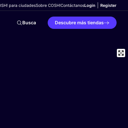
SH! para ciudades
Sobre COSH!
Contáctanos
Login
Register
Busca
Descubre más tiendas