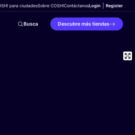
SH! para ciudades
Sobre COSH!
Contáctanos
Login
Register
Busca
Descubre más tiendas