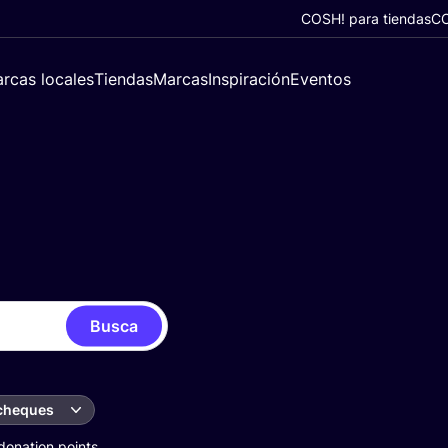
COSH! para tiendas
CO
rcas locales
Tiendas
Marcas
Inspiración
Eventos
Busca
 cheques
donation points