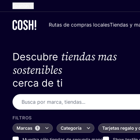
Spanish
English
Rutas de compras locales
Tiendas y ma
Dutch
French
tiendas mas
Descubre
German
Croatian
sostenibles
cerca de ti
FILTROS
Marcas
Categoría
Tarjetas regalo y
1
Muestra sólo tiendas de segunda mano
Show textile 