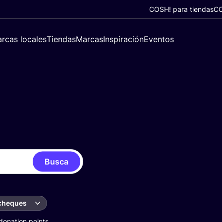
COSH! para tiendas
CO
rcas locales
Tiendas
Marcas
Inspiración
Eventos
Busca
 cheques
donation points