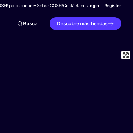
SH! para ciudades
Sobre COSH!
Contáctanos
Login
Register
Busca
Descubre más tiendas