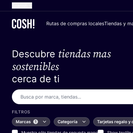
Spanish
English
Rutas de compras locales
Tiendas y ma
Dutch
French
tiendas mas
Descubre
German
Croatian
sostenibles
cerca de ti
FILTROS
Marcas
Categoría
Tarjetas regalo y
1
Muestra sólo tiendas de segunda mano
Show textile 