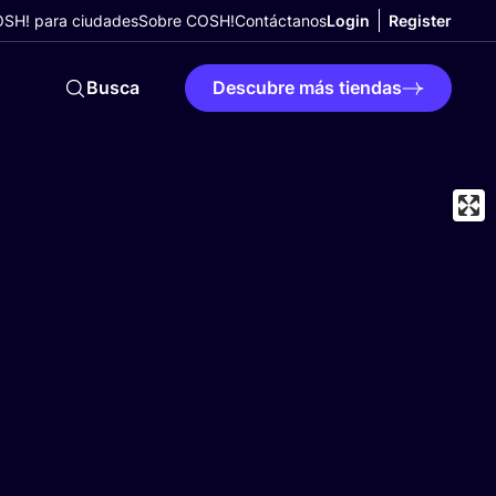
SH! para ciudades
Sobre COSH!
Contáctanos
Login
Register
Busca
Descubre más tiendas