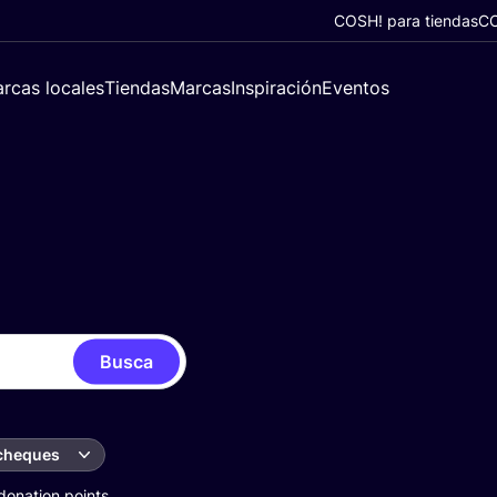
COSH! para tiendas
CO
rcas locales
Tiendas
Marcas
Inspiración
Eventos
Busca
 cheques
donation points