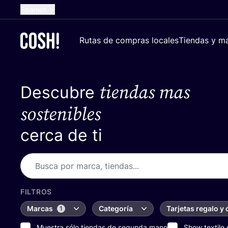
Spanish
English
Rutas de compras locales
Tiendas y ma
Dutch
French
tiendas mas
Descubre
German
Croatian
sostenibles
cerca de ti
FILTROS
Marcas
Categoría
Tarjetas regalo y
1
Muestra sólo tiendas de segunda mano
Show textile 