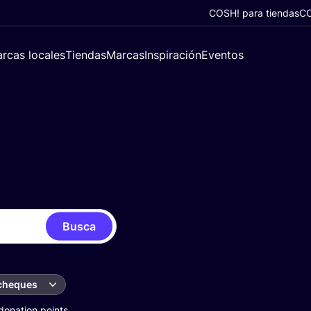
COSH! para tiendas
CO
rcas locales
Tiendas
Marcas
Inspiración
Eventos
Busca
 cheques
donation points