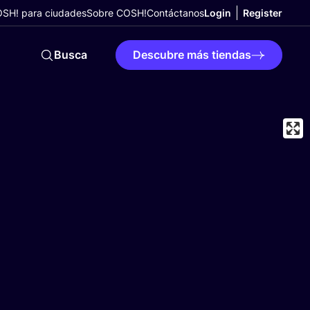
SH! para ciudades
Sobre COSH!
Contáctanos
Login
Register
Busca
Descubre más tiendas