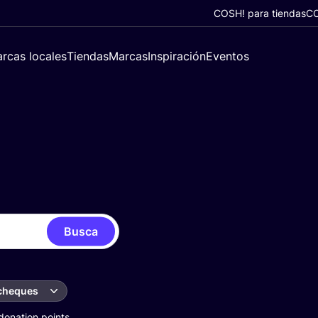
COSH! para tiendas
CO
rcas locales
Tiendas
Marcas
Inspiración
Eventos
Busca
 cheques
donation points