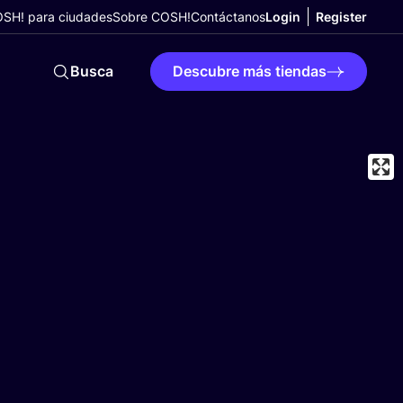
SH! para ciudades
Sobre COSH!
Contáctanos
Login
Register
Busca
Descubre más tiendas