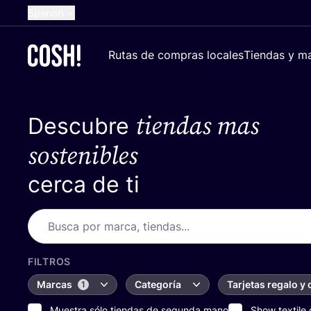
Spanish
English
Rutas de compras locales
Tiendas y ma
Dutch
French
tiendas mas
Descubre
German
Croatian
sostenibles
cerca de ti
FILTROS
Marcas
Categoría
Tarjetas regalo y
1
Muestra sólo tiendas de segunda mano
Show textile 