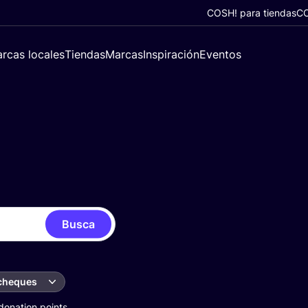
COSH! para tiendas
CO
rcas locales
Tiendas
Marcas
Inspiración
Eventos
Busca
 cheques
donation points