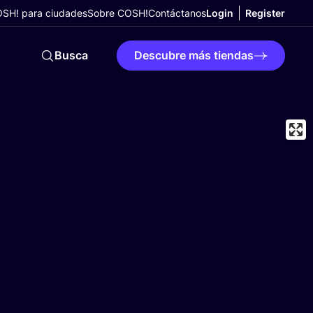
SH! para ciudades
Sobre COSH!
Contáctanos
Login
Register
Busca
Descubre más tiendas