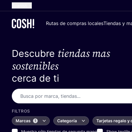
Spanish
English
Rutas de compras locales
Tiendas y ma
Dutch
French
tiendas mas
Descubre
German
Croatian
sostenibles
cerca de ti
FILTROS
Marcas
Categoría
Tarjetas regalo y
1
Muestra sólo tiendas de segunda mano
Show textile 