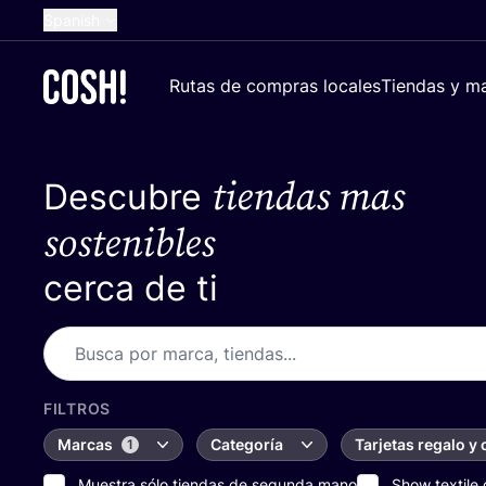
Spanish
English
Rutas de compras locales
Tiendas y ma
Dutch
French
tiendas mas
Descubre
German
Croatian
sostenibles
cerca de ti
FILTROS
Marcas
Categoría
Tarjetas regalo y
1
Muestra sólo tiendas de segunda mano
Show textile 