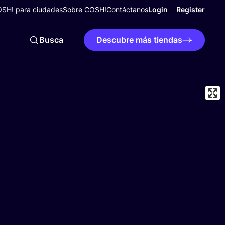
SH! para ciudades
Sobre COSH!
Contáctanos
Login
Register
Busca
Descubre más tiendas