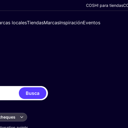
COSH! para tiendas
CO
rcas locales
Tiendas
Marcas
Inspiración
Eventos
Busca
 cheques
donation points