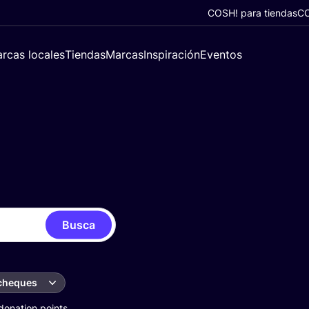
COSH! para tiendas
CO
rcas locales
Tiendas
Marcas
Inspiración
Eventos
Busca
 cheques
donation points