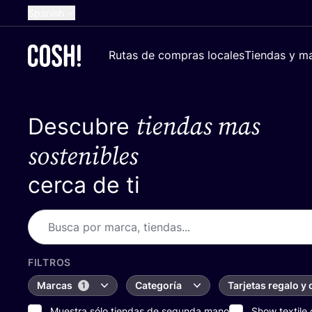
Spanish
English
Rutas de compras locales
Tiendas y ma
Dutch
French
tiendas mas
Descubre
German
Croatian
sostenibles
cerca de ti
FILTROS
Marcas
Categoría
Tarjetas regalo y
1
Muestra sólo tiendas de segunda mano
Show textile 