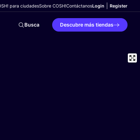
SH! para ciudades
Sobre COSH!
Contáctanos
Login
Register
Busca
Descubre más tiendas