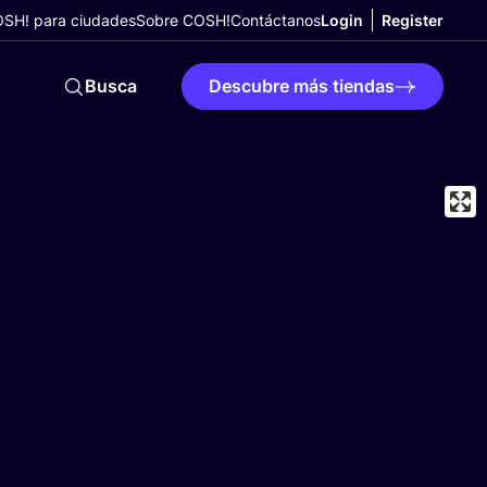
SH! para ciudades
Sobre COSH!
Contáctanos
Login
Register
Busca
Descubre más tiendas