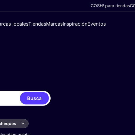
COSH! para tiendas
CO
rcas locales
Tiendas
Marcas
Inspiración
Eventos
Busca
 cheques
donation points