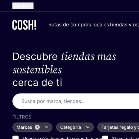
Spanish
English
Rutas de compras locales
Tiendas y ma
Dutch
French
tiendas mas
Descubre
German
Croatian
sostenibles
cerca de ti
FILTROS
Marcas
Categoría
Tarjetas regalo y
1
Muestra sólo tiendas de segunda mano
Show textile 