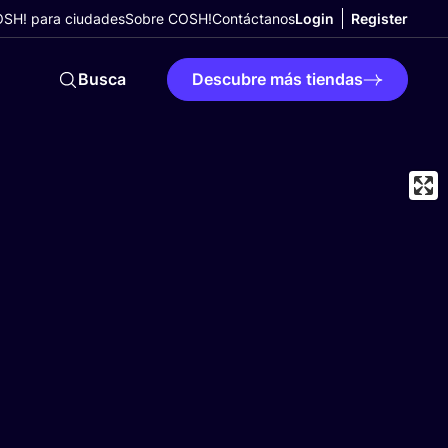
SH! para ciudades
Sobre COSH!
Contáctanos
Login
Register
Busca
Descubre más tiendas