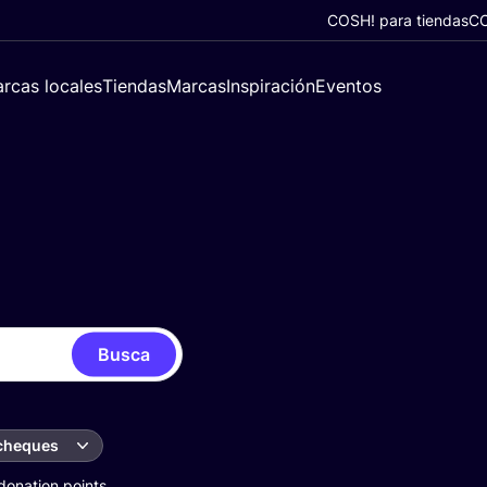
COSH! para tiendas
CO
rcas locales
Tiendas
Marcas
Inspiración
Eventos
Busca
 cheques
donation points