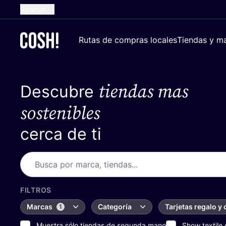
Spanish
English
Rutas de compras locales
Tiendas y ma
Dutch
French
tiendas mas
Descubre
German
Croatian
sostenibles
cerca de ti
FILTROS
Marcas
Categoría
Tarjetas regalo y
1
Muestra sólo tiendas de segunda mano
Show textile 