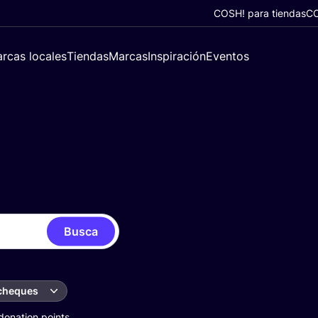
COSH! para tiendas
CO
rcas locales
Tiendas
Marcas
Inspiración
Eventos
Busca
 cheques
donation points