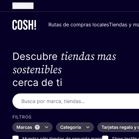
Spanish
English
Rutas de compras locales
Tiendas y ma
Dutch
French
tiendas mas
Descubre
German
Croatian
sostenibles
cerca de ti
FILTROS
Marcas
Categoría
Tarjetas regalo y
1
Muestra sólo tiendas de segunda mano
Show textile 