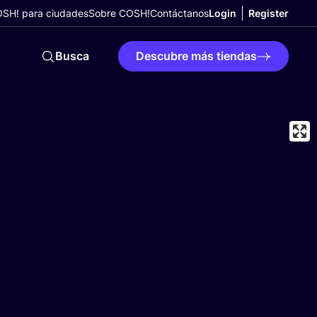
SH! para ciudades
Sobre COSH!
Contáctanos
Login
Register
Busca
Descubre más tiendas