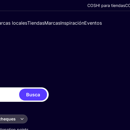
COSH! para tiendas
CO
rcas locales
Tiendas
Marcas
Inspiración
Eventos
Busca
 cheques
donation points