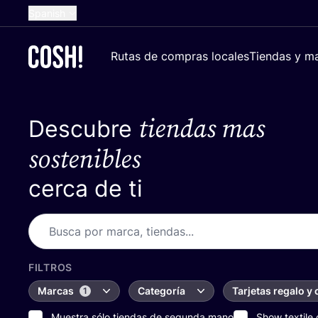
Spanish
English
Rutas de compras locales
Tiendas y ma
Dutch
French
tiendas mas
Descubre
German
Croatian
sostenibles
cerca de ti
FILTROS
Marcas
Categoría
Tarjetas regalo y
1
Muestra sólo tiendas de segunda mano
Show textile 