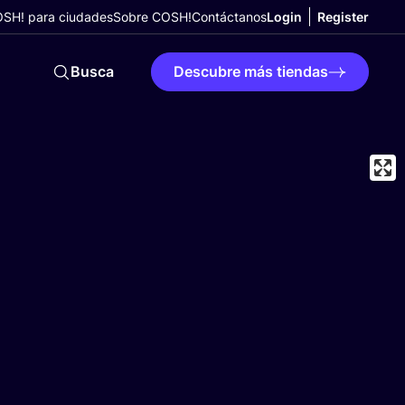
SH! para ciudades
Sobre COSH!
Contáctanos
Login
Register
Busca
Descubre más tiendas