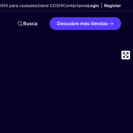
SH! para ciudades
Sobre COSH!
Contáctanos
Login
Register
Busca
Descubre más tiendas