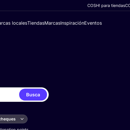
COSH! para tiendas
CO
rcas locales
Tiendas
Marcas
Inspiración
Eventos
Busca
 cheques
donation points