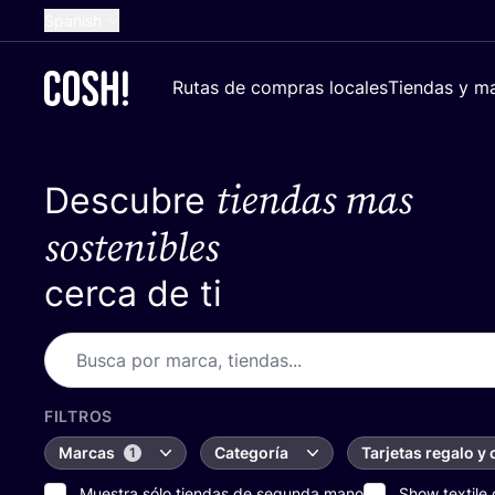
Spanish
English
Rutas de compras locales
Tiendas y ma
Dutch
French
tiendas mas
Descubre
German
Croatian
sostenibles
cerca de ti
FILTROS
Marcas
Categoría
Tarjetas regalo y
1
Muestra sólo tiendas de segunda mano
Show textile 