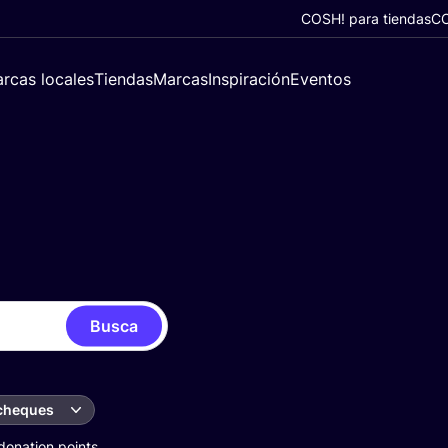
COSH! para tiendas
CO
rcas locales
Tiendas
Marcas
Inspiración
Eventos
Busca
 cheques
donation points