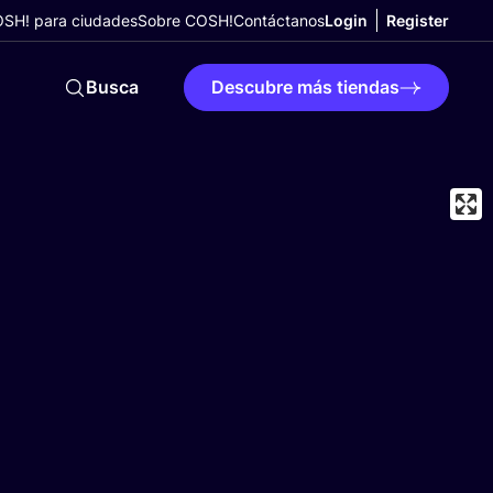
SH! para ciudades
Sobre COSH!
Contáctanos
Login
Register
Busca
Descubre más tiendas