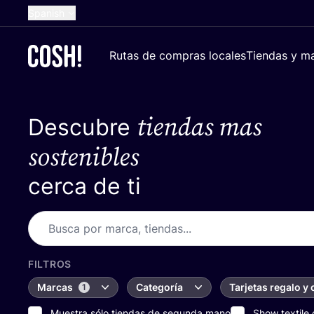
Spanish
English
Rutas de compras locales
Tiendas y ma
Dutch
French
tiendas mas
Descubre
German
Croatian
sostenibles
cerca de ti
FILTROS
Marcas
Categoría
Tarjetas regalo y
1
Muestra sólo tiendas de segunda mano
Show textile 