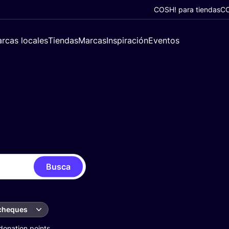
COSH! para tiendas
CO
rcas locales
Tiendas
Marcas
Inspiración
Eventos
Busca
 cheques
donation points