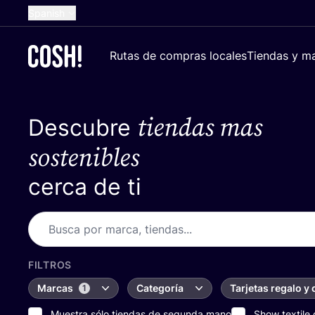
Spanish
English
Rutas de compras locales
Tiendas y ma
Dutch
French
tiendas mas
Descubre
German
Croatian
sostenibles
cerca de ti
FILTROS
Marcas
Categoría
Tarjetas regalo y
1
Muestra sólo tiendas de segunda mano
Show textile 