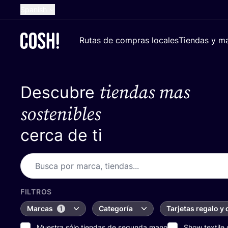
Spanish
English
Rutas de compras locales
Tiendas y ma
Dutch
French
tiendas mas
Descubre
German
Croatian
sostenibles
cerca de ti
FILTROS
Marcas
Categoría
Tarjetas regalo y
1
Muestra sólo tiendas de segunda mano
Show textile 