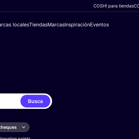
COSH! para tiendas
CO
rcas locales
Tiendas
Marcas
Inspiración
Eventos
Busca
 cheques
donation points