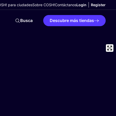
SH! para ciudades
Sobre COSH!
Contáctanos
Login
Register
Busca
Descubre más tiendas