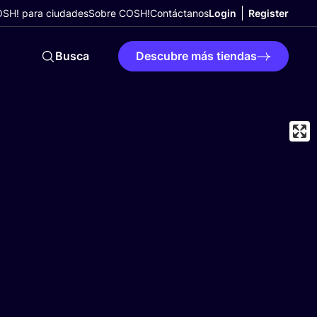
SH! para ciudades
Sobre COSH!
Contáctanos
Login
Register
Busca
Descubre más tiendas