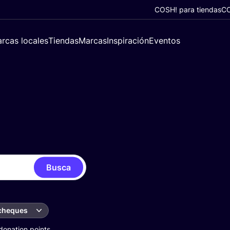
COSH! para tiendas
CO
rcas locales
Tiendas
Marcas
Inspiración
Eventos
Busca
 cheques
donation points