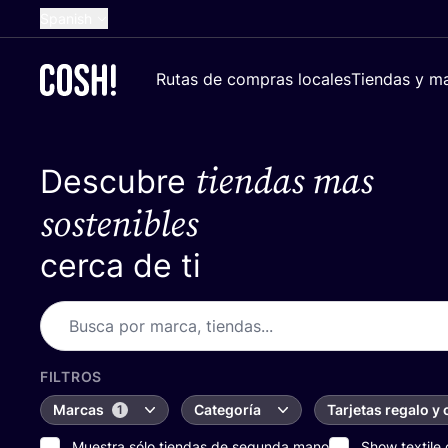
Spanish
English
Rutas de compras locales
Tiendas y ma
Dutch
French
tiendas mas
Descubre
German
Croatian
sostenibles
cerca de ti
FILTROS
Marcas
Categoría
Tarjetas regalo y
1
Muestra sólo tiendas de segunda mano
Show textile 