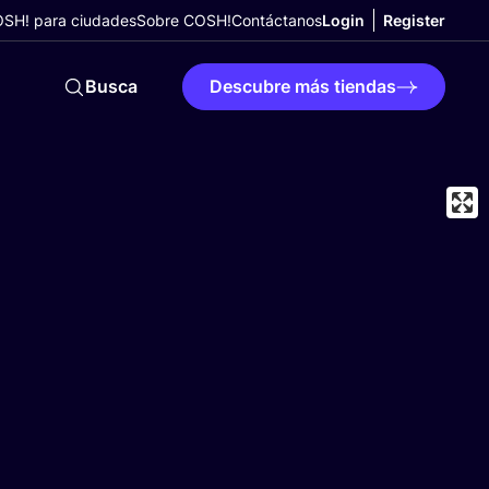
SH! para ciudades
Sobre COSH!
Contáctanos
Login
Register
Busca
Descubre más tiendas