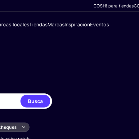
COSH! para tiendas
CO
rcas locales
Tiendas
Marcas
Inspiración
Eventos
Busca
 cheques
donation points