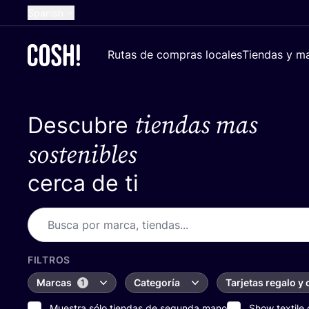
Spanish
English
Rutas de compras locales
Tiendas y ma
Dutch
French
tiendas mas
Descubre
German
Croatian
sostenibles
cerca de ti
FILTROS
Marcas
Categoría
Tarjetas regalo y
1
Muestra sólo tiendas de segunda mano
Show textile 