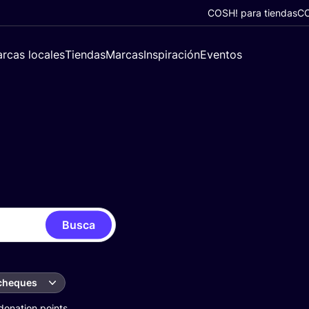
COSH! para tiendas
CO
rcas locales
Tiendas
Marcas
Inspiración
Eventos
Busca
 cheques
donation points