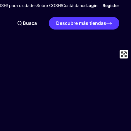
SH! para ciudades
Sobre COSH!
Contáctanos
Login
Register
Busca
Descubre más tiendas