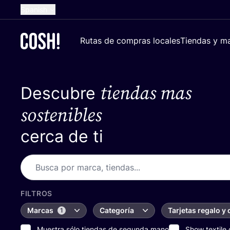
Spanish
English
Rutas de compras locales
Tiendas y ma
Dutch
French
tiendas mas
Descubre
German
Croatian
sostenibles
cerca de ti
FILTROS
Marcas
Categoría
Tarjetas regalo y
1
Muestra sólo tiendas de segunda mano
Show textile 