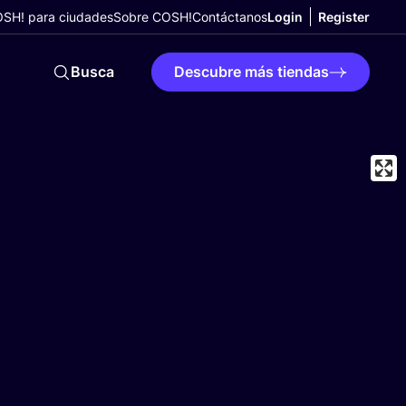
SH! para ciudades
Sobre COSH!
Contáctanos
Login
Register
Busca
Descubre más tiendas