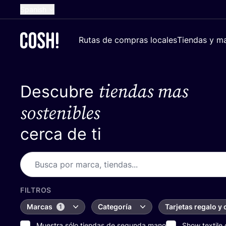
Spanish
English
Rutas de compras locales
Tiendas y ma
Dutch
French
tiendas mas
Descubre
German
Croatian
sostenibles
cerca de ti
FILTROS
Marcas
Categoría
Tarjetas regalo y
1
Muestra sólo tiendas de segunda mano
Show textile 