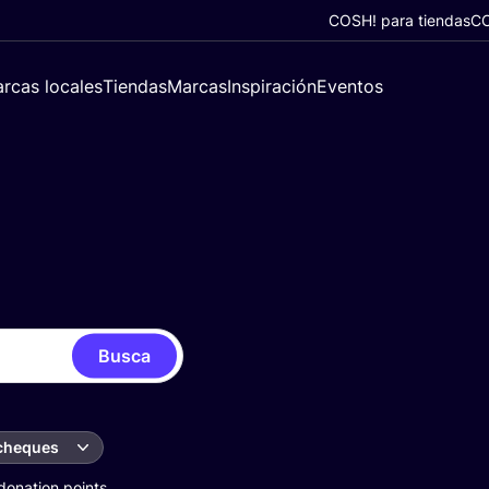
COSH! para tiendas
CO
rcas locales
Tiendas
Marcas
Inspiración
Eventos
Busca
 cheques
donation points