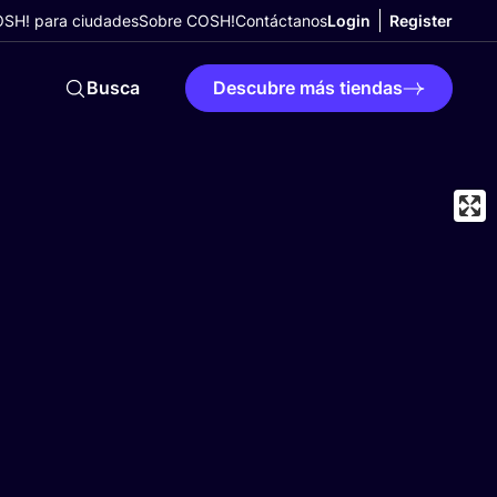
SH! para ciudades
Sobre COSH!
Contáctanos
Login
Register
Busca
Descubre más tiendas