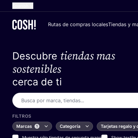
Spanish
English
Rutas de compras locales
Tiendas y ma
Dutch
French
tiendas mas
Descubre
German
Croatian
sostenibles
cerca de ti
FILTROS
Marcas
Categoría
Tarjetas regalo y
1
Muestra sólo tiendas de segunda mano
Show textile 