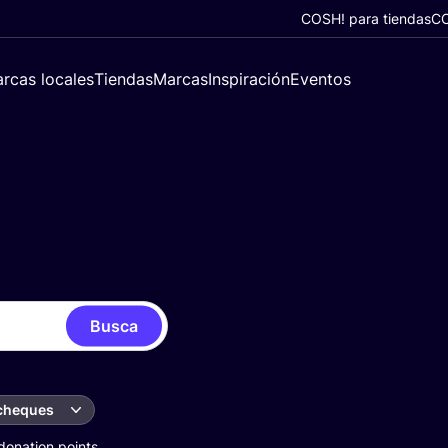
COSH! para tiendas
CO
rcas locales
Tiendas
Marcas
Inspiración
Eventos
Busca
 cheques
donation points