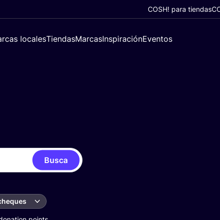
COSH! para tiendas
CO
rcas locales
Tiendas
Marcas
Inspiración
Eventos
Busca
 cheques
donation points