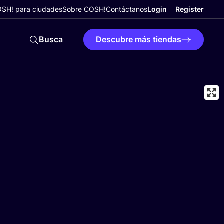
SH! para ciudades
Sobre COSH!
Contáctanos
Login
Register
Busca
Descubre más tiendas