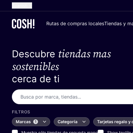
Spanish
English
Rutas de compras locales
Tiendas y ma
Dutch
French
tiendas mas
Descubre
German
Croatian
sostenibles
cerca de ti
FILTROS
Marcas
Categoría
Tarjetas regalo y
1
Muestra sólo tiendas de segunda mano
Show textile 