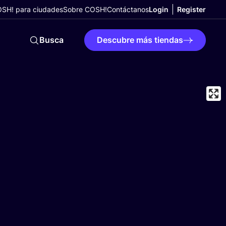
SH! para ciudades
Sobre COSH!
Contáctanos
Login
Register
Busca
Descubre más tiendas