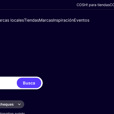
COSH! para tiendas
CO
rcas locales
Tiendas
Marcas
Inspiración
Eventos
Busca
 cheques
donation points