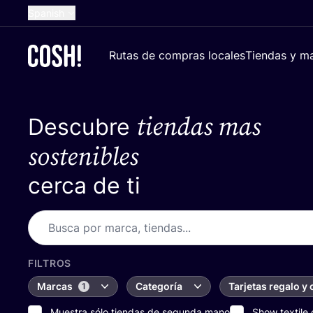
Spanish
English
Rutas de compras locales
Tiendas y ma
Dutch
French
tiendas mas
Descubre
German
Croatian
sostenibles
cerca de ti
FILTROS
Marcas
Categoría
Tarjetas regalo y
1
Muestra sólo tiendas de segunda mano
Show textile 