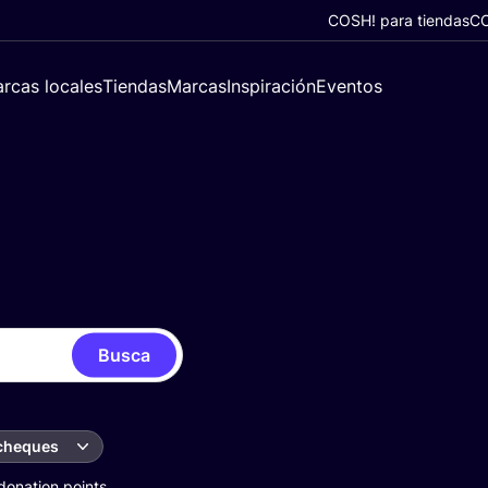
COSH! para tiendas
CO
rcas locales
Tiendas
Marcas
Inspiración
Eventos
Busca
 cheques
donation points