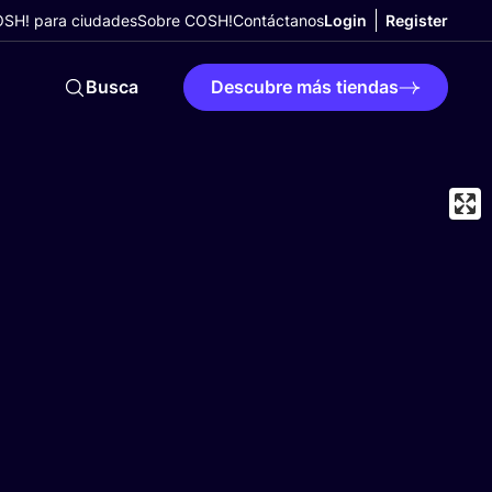
SH! para ciudades
Sobre COSH!
Contáctanos
Login
Register
Busca
Descubre más tiendas