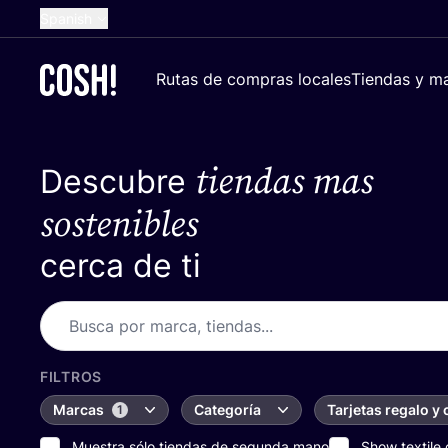
Spanish
English
Rutas de compras locales
Tiendas y ma
Dutch
French
tiendas mas
Descubre
German
Croatian
sostenibles
cerca de ti
FILTROS
Marcas
Categoría
Tarjetas regalo y
1
Muestra sólo tiendas de segunda mano
Show textile 