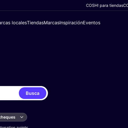
COSH! para tiendas
CO
rcas locales
Tiendas
Marcas
Inspiración
Eventos
Busca
 cheques
donation points