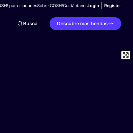
SH! para ciudades
Sobre COSH!
Contáctanos
Login
Register
Busca
Descubre más tiendas