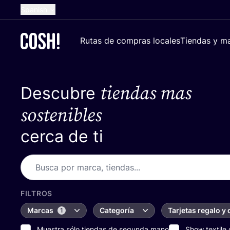
Spanish
English
Rutas de compras locales
Tiendas y ma
Dutch
French
tiendas mas
Descubre
German
Croatian
sostenibles
cerca de ti
FILTROS
Marcas
Categoría
Tarjetas regalo y
1
Muestra sólo tiendas de segunda mano
Show textile 