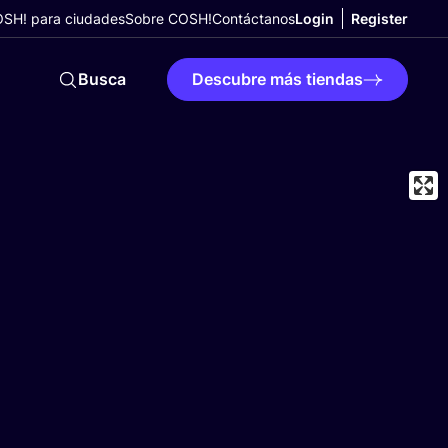
SH! para ciudades
Sobre COSH!
Contáctanos
Login
Register
Busca
Descubre más tiendas