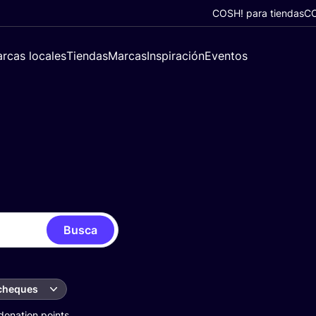
COSH! para tiendas
CO
rcas locales
Tiendas
Marcas
Inspiración
Eventos
Busca
 cheques
donation points