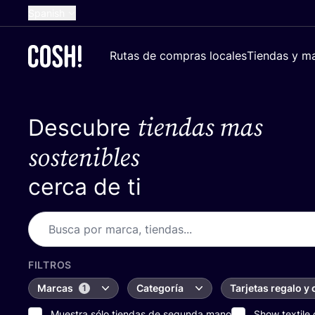
Spanish
English
Rutas de compras locales
Tiendas y ma
Dutch
French
tiendas mas
Descubre
German
Croatian
sostenibles
cerca de ti
FILTROS
Marcas
Categoría
Tarjetas regalo y
1
Muestra sólo tiendas de segunda mano
Show textile 