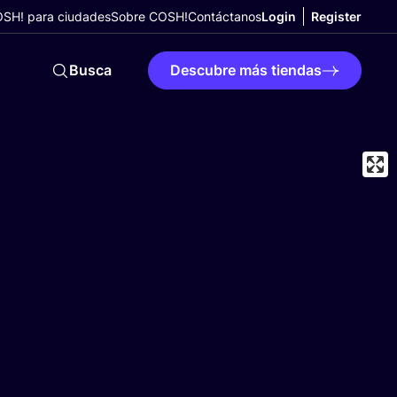
SH! para ciudades
Sobre COSH!
Contáctanos
Login
Register
Busca
Descubre más tiendas