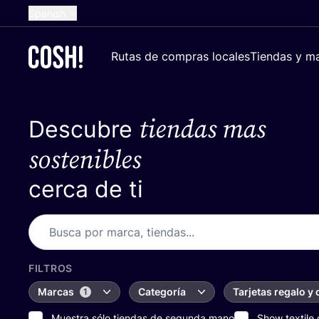
Spanish
English
Rutas de compras locales
Tiendas y ma
Dutch
French
tiendas mas
Descubre
German
Croatian
sostenibles
cerca de ti
FILTROS
Marcas
Categoría
Tarjetas regalo y
1
Muestra sólo tiendas de segunda mano
Show textile 