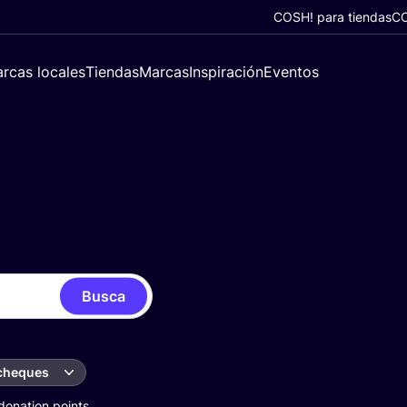
COSH! para tiendas
CO
rcas locales
Tiendas
Marcas
Inspiración
Eventos
Busca
 cheques
donation points