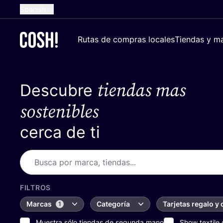
Spanish
English
Rutas de compras locales
Tiendas y ma
Dutch
French
tiendas mas
Descubre
German
Croatian
sostenibles
cerca de ti
FILTROS
Marcas
Categoría
Tarjetas regalo y
1
Muestra sólo tiendas de segunda mano
Show textile 