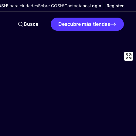
SH! para ciudades
Sobre COSH!
Contáctanos
Login
Register
Busca
Descubre más tiendas