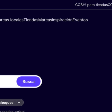
COSH! para tiendas
CO
rcas locales
Tiendas
Marcas
Inspiración
Eventos
Busca
 cheques
donation points