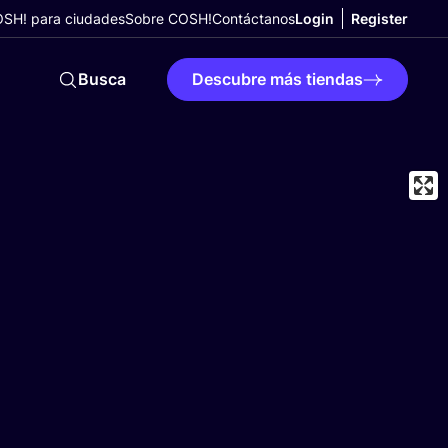
SH! para ciudades
Sobre COSH!
Contáctanos
Login
Register
Busca
Descubre más tiendas