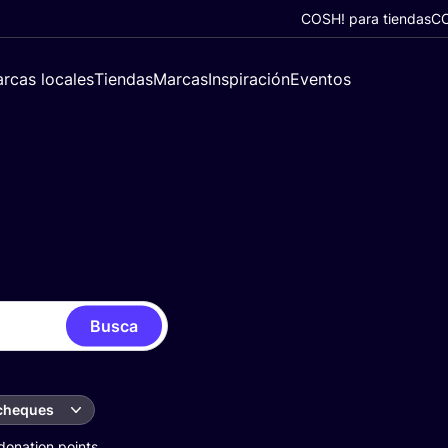
COSH! para tiendas
CO
rcas locales
Tiendas
Marcas
Inspiración
Eventos
Busca
 cheques
donation points