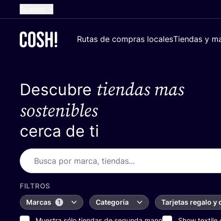
Spanish
English
Rutas de compras locales
Tiendas y ma
Dutch
French
tiendas mas
Descubre
German
Croatian
sostenibles
cerca de ti
FILTROS
Marcas
Categoría
Tarjetas regalo y
1
Muestra sólo tiendas de segunda mano
Show textile 