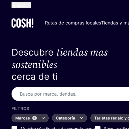
Spanish
English
Rutas de compras locales
Tiendas y ma
Dutch
French
tiendas mas
Descubre
German
Croatian
sostenibles
cerca de ti
FILTROS
Marcas
Categoría
Tarjetas regalo y
1
Muestra sólo tiendas de segunda mano
Show textile 