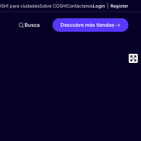
SH! para ciudades
Sobre COSH!
Contáctanos
Login
Register
Busca
Descubre más tiendas