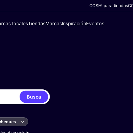
COSH! para tiendas
CO
rcas locales
Tiendas
Marcas
Inspiración
Eventos
Busca
 cheques
donation points