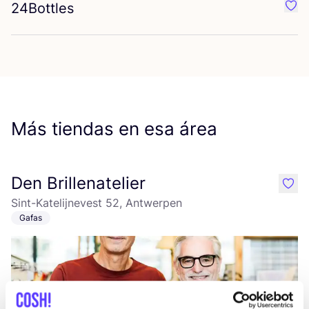
24
Bottles
Favo
Más tiendas en esa área
Den Brillenatelier
like
Sint-Katelijnevest 52, Antwerpen
Gafas