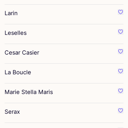
Larin
Favo
Leselles
Favo
Cesar Casier
Favo
La Boucle
Favo
Marie Stella Maris
Favo
Serax
Favo