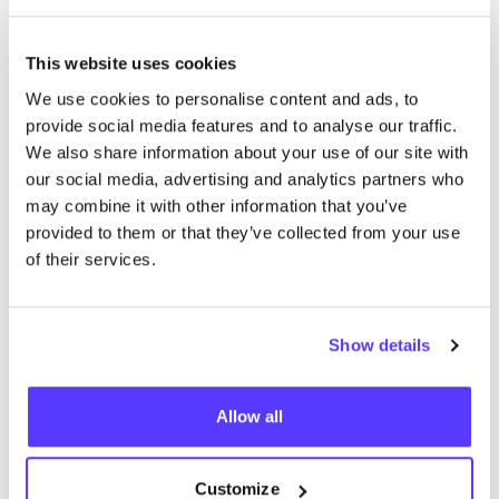
This website uses cookies
We use cookies to personalise content and ads, to
Añade a la ruta
Visita sitio web
provide social media features and to analyse our traffic.
We also share information about your use of our site with
REantwerp REstore & REstudio
our social media, advertising and analytics partners who
like
may combine it with other information that you’ve
Antwerpen
provided to them or that they’ve collected from your use
Kleine Markt 7, Antwerpen
of their services.
Ropa
Show details
Allow all
Customize