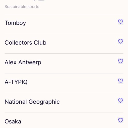
Sus­tai­na­ble sports
Tomboy
Favo
Collectors Club
Favo
Alex Antwerp
Favo
A‑
TYPIQ
Favo
National Geographic
Favo
Osaka
Favo