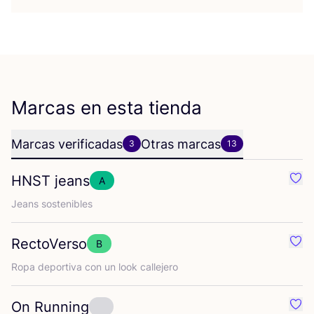
Marcas en esta tienda
Marcas verificadas
Otras marcas
3
13
HNST
jeans
A
Favo
Jeans sos­te­ni­bles
RectoVerso
B
Favo
Ropa depor­ti­va con un look callejero
On Running
Favo