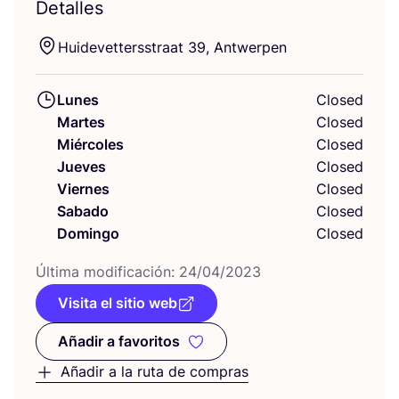
Detalles
Hui­de­vet­terss­traat
39
, Antwerpen
Lunes
Closed
Martes
Closed
Miércoles
Closed
Jueves
Closed
Viernes
Closed
Sabado
Closed
Domingo
Closed
Últi­ma modi­fi­ca­ción:
24
/
04
/
2023
Visita el sitio web
Añadir a favoritos
Añadir a favoritos
Añadir a la ruta de compras