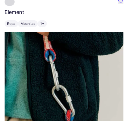
Favo
Element
C
Ropa
Mochilas
1+
Z