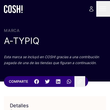
MARCA
A‑
TYPIQ
Esta mar­ca se inclu­yó en
COSH
! gra­cias a una con­tri­bu­ción
paga­da de una de las tien­das que figu­ran a continuación.
COMPARTE
Detalles