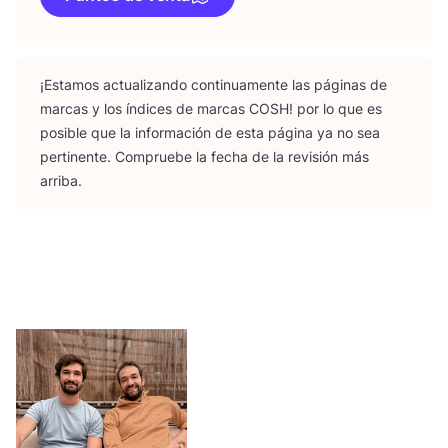
¡Esta­mos actua­li­zan­do con­ti­nua­men­te las pági­nas de
mar­cas y los índi­ces de mar­cas
COSH
! por lo que es
posi­ble que la infor­ma­ción de esta pági­na ya no sea
per­ti­nen­te. Com­prue­be la fecha de la revi­sión más
arriba.