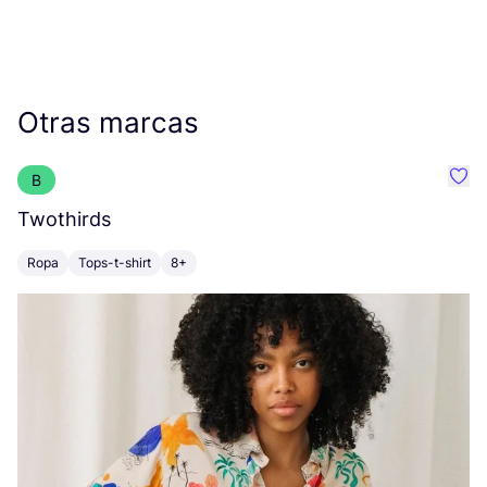
Otras marcas
B
Favo
Twothirds
B
Ropa
Tops-t-shirt
8+