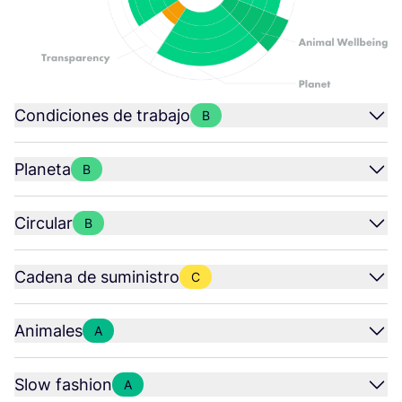
Condiciones de trabajo
B
Planeta
B
Circular
B
Cadena de suministro
C
Animales
A
Slow fashion
A