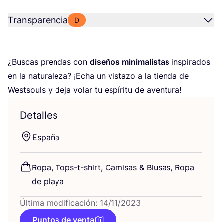
Transparencia
D
¿Bus­cas pren­das con
dise­ños mini­ma­lis­tas
ins­pi­ra­dos
en la natu­ra­le­za? ¡Echa un vis­ta­zo a la tien­da de
Wes­tsouls y deja volar tu espí­ri­tu de aventura!
Detalles
Espa­ña
Ropa, Tops-t-shirt, Cami­sas
&
Blu­sas, Ropa
de playa
Última modificación: 14/11/2023
Puntos de venta