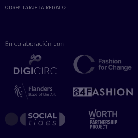
COSH! TARJETA REGALO
En cola­bo­ra­ción con