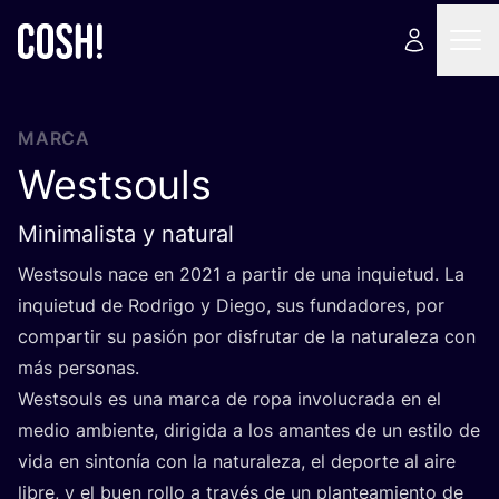
MARCA
Westsouls
Minimalista y natural
Wes­tsouls nace en
2021
a par­tir de una inquie­tud. La
inquie­tud de Rodri­go y Die­go, sus fun­da­do­res, por
com­par­tir su pasión por dis­fru­tar de la natu­ra­le­za con
más personas.
Wes­tsouls es una mar­ca de ropa invo­lu­cra­da en el
medio ambien­te, diri­gi­da a los aman­tes de un esti­lo de
vida en sin­to­nía con la natu­ra­le­za, el depor­te al aire
libre, y el buen rollo a tra­vés de un plan­tea­mien­to de