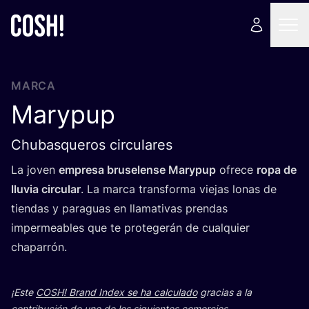
MARCA
Marypup
Chubasqueros circulares
La joven
empre­sa bru­se­len­se Mary­pup
ofre­ce
ropa de
llu­via cir­cu­lar
. La mar­ca trans­for­ma vie­jas lonas de
tien­das y para­guas en lla­ma­ti­vas pren­das
impermea­bles que te pro­te­ge­rán de cual­quier
chaparrón.
¡Este
COSH
! Brand Index se ha cal­cu­la­do
gra­cias a la
con­tri­bu­ción de uno de los siguien­tes comercios.