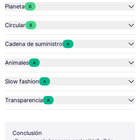
Planeta
B
Circular
B
Cadena de suministro
A
Animales
A
Slow fashion
A
Transparencia
A
Conclusión