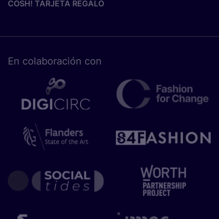
COSH! TARJETA REGALO
En cola­bo­ra­ción con