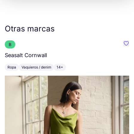
Otras marcas
B
Favo
Seasalt Cornwall
S
Ropa
Vaquieros / denim
14+