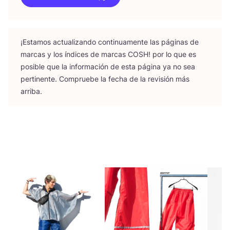
¡Esta­mos actua­li­zan­do con­ti­nua­men­te las pági­nas de
mar­cas y los índi­ces de mar­cas
COSH
! por lo que es
posi­ble que la infor­ma­ción de esta pági­na ya no sea
per­ti­nen­te. Com­prue­be la fecha de la revi­sión más
arriba.