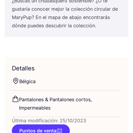
¿Bus­cas un chu­bas­que­ro sos­te­ni­ble? ¿O te
gus­ta­ría cono­cer mejor la colec­ción cir­cu­lar de
Mary­Pup? En el mapa de aba­jo encon­tra­rás
dón­de pue­des des­cu­brir la colección.
Detalles
Bél­gi­ca
Pan­ta­lo­nes
&
Pan­ta­lo­nes cor­tos,
Impermeables
Última modificación: 25/10/2023
Puntos de venta