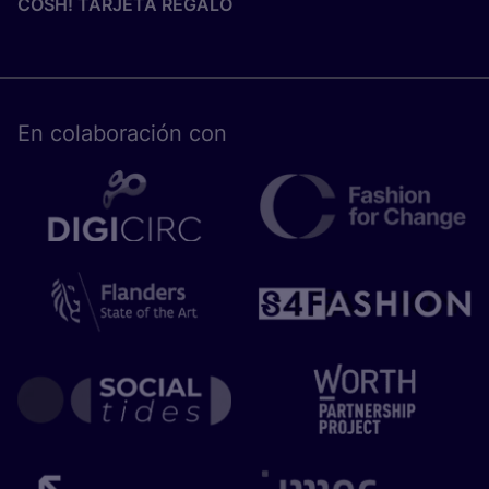
COSH! TARJETA REGALO
En cola­bo­ra­ción con