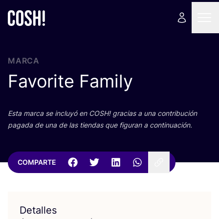
MARCA
Favorite Family
Esta mar­ca se inclu­yó en
COSH
! gra­cias a una con­tri­bu­ción
paga­da de una de las tien­das que figu­ran a continuación.
COMPARTE
Detalles