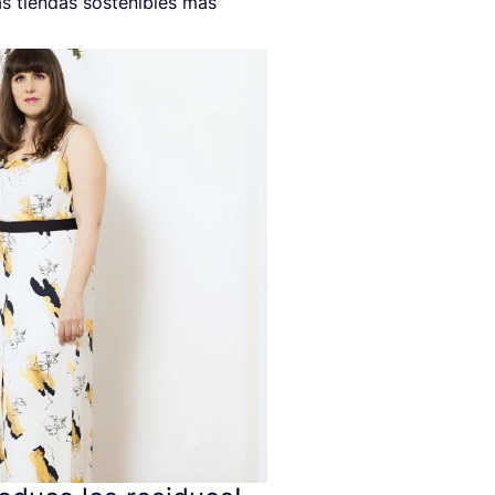
s tien­das sos­te­ni­bles más