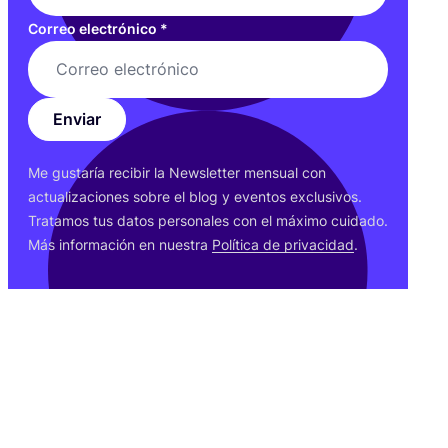
Correo electrónico
*
Enviar
Me gus­ta­ría reci­bir la News­let­ter men­sual con
actua­li­za­cio­nes sobre el blog y even­tos exclu­si­vos.
Tra­ta­mos tus datos per­so­na­les con el máxi­mo cui­da­do.
Más infor­ma­ción en nues­tra
Polí­ti­ca de pri­va­ci­dad
.