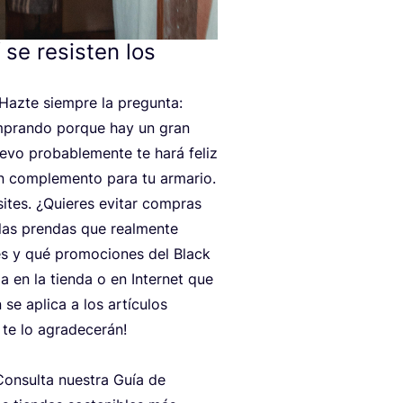
se resisten los
 Haz­te siem­pre la pre­gun­ta:
om­pran­do por­que hay un gran
e­vo pro­ba­ble­men­te te hará feliz
en com­ple­men­to para tu armario.
­tes. ¿Quie­res evi­tar com­pras
 las pren­das que real­men­te
es y qué pro­mo­cio­nes del Black
da en la tien­da o en Inter­net que
 se apli­ca a los artícu­los
a te lo agra­de­ce­rán!
Con­sul­ta nues­tra Guía de