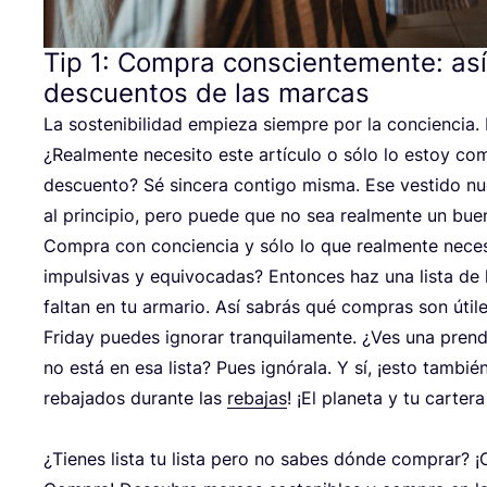
Tip
1
: Compra conscientemente: así 
descuentos de las marcas
La sos­te­ni­bi­li­dad empie­za siem­pre por la con­cien­cia.
¿Real­men­te nece­si­to este artícu­lo o sólo lo estoy c
des­cuen­to? Sé sin­ce­ra con­ti­go mis­ma. Ese ves­ti­do nu
al prin­ci­pio, pero pue­de que no sea real­men­te un bu
Com­pra con con­cien­cia y sólo lo que real­men­te nece­si
impul­si­vas y equi­vo­ca­das? Enton­ces haz una lis­ta de
fal­tan en tu arma­rio. Así sabrás qué com­pras son úti­l
Fri­day pue­des igno­rar tran­qui­la­men­te. ¿Ves una pren­
no está en esa lis­ta? Pues ignó­ra­la. Y sí, ¡esto tam­bién
reba­ja­dos duran­te las
reba­jas
! ¡El pla­ne­ta y tu car­te­r
¿Tie­nes lis­ta tu lis­ta pero no sabes dón­de com­prar? ¡