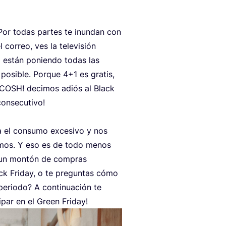
! Por todas par­tes te inun­dan con
 correo, ves la tele­vi­sión
ng están ponien­do todas las
 posi­ble. Por­que
4
+
1
es gra­tis,
COSH
! deci­mos adiós al Black
­se­cu­ti­vo!
a el con­su­mo exce­si­vo y nos
ta­mos. Y eso es de todo menos
on un mon­tón de com­pras
lack Fri­day, o te pre­gun­tas cómo
erio­do? A con­ti­nua­ción te
ci­par en el Green Friday!