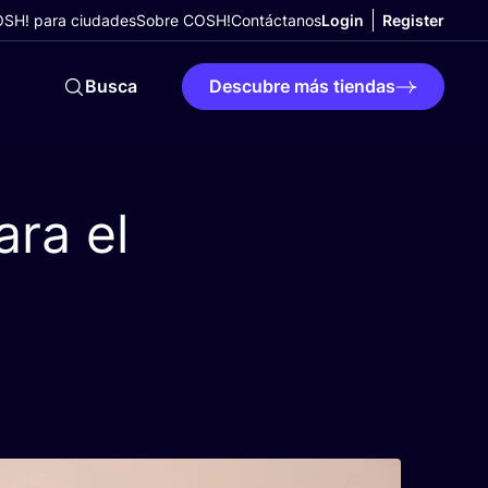
SH! para ciudades
Sobre COSH!
Contáctanos
Login
Register
Busca
Descubre más tiendas
ara el