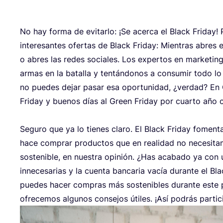
No hay for­ma de evi­tar­lo: ¡Se acer­ca el Black Fri­day
intere­san­tes ofer­tas de Black Fri­day: Mien­tras abres el
o abres las redes socia­les. Los exper­tos en mar­ke­ti
armas en la bata­lla y ten­tán­do­nos a con­su­mir todo lo
no pue­des dejar pasar esa opor­tu­ni­dad, ¿ver­dad? En
Fri­day y bue­nos días al Green Fri­day por cuar­to año con
Segu­ro que ya lo tie­nes cla­ro. El Black Fri­day fomen­t
hace com­prar pro­duc­tos que en reali­dad no nece­si­
sos­te­ni­ble, en nues­tra opi­nión. ¿Has aca­ba­do ya c
inne­ce­sa­rias y la cuen­ta ban­ca­ria vacía duran­te el B
pue­des hacer com­pras más sos­te­ni­bles duran­te este p
ofre­ce­mos algu­nos con­se­jos úti­les. ¡Así podrás par­ti­