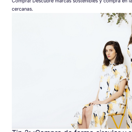
Com­pra! Des­cu­bre mar­cas sos­te­ni­bles y com­pra en la
cercanas.