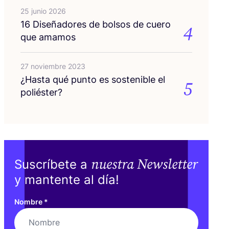
25 junio 2026
16
Dise­ña­do­res de bol­sos de cue­ro
4
que amamos
27 noviembre 2023
¿Has­ta qué pun­to es sos­te­ni­ble el
5
poliéster?
nuestra Newsletter
Suscríbete a
y mantente al día!
Nombre
*