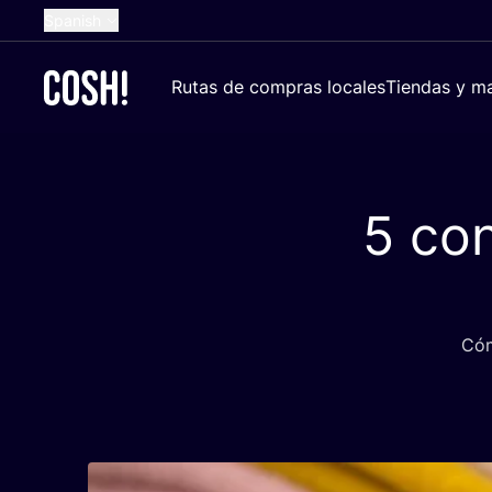
Spanish
English
Rutas de compras locales
Tiendas y ma
Dutch
French
German
5
con
Croatian
Cóm