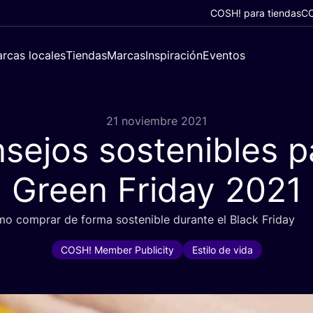
COSH! para tiendas
CO
rcas locales
Tiendas
Marcas
Inspiración
Eventos
21 noviembre 2021
sejos sostenibles p
Green Friday
2021
o com­prar de for­ma sos­te­ni­ble duran­te el Black Friday
COSH! Member Publicity
Estilo de vida