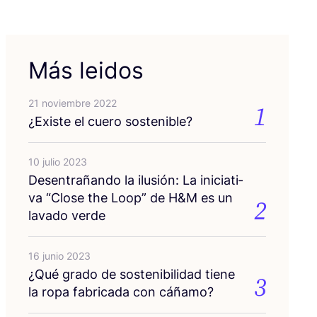
Más leidos
21 noviembre 2022
1
¿Exis­te el cue­ro sostenible?
10 julio 2023
Des­en­tra­ñan­do la ilu­sión: La ini­cia­ti­
va
“
Clo­se the Loop” de H
&
M es un
2
lava­do verde
16 junio 2023
¿Qué gra­do de sos­te­ni­bi­li­dad tie­ne
3
la ropa fabri­ca­da con cáñamo?