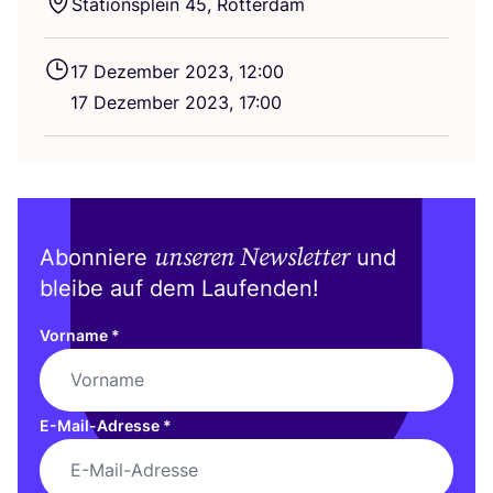
Sta­ti­ons­plein
45
, Rotterdam
17
Dezem­ber
2023
,
12
:
00
17
Dezem­ber
2023
,
17
:
00
unseren Newsletter
Abonniere
und
bleibe auf dem Laufenden!
Vorname
*
E-Mail-Adresse
*