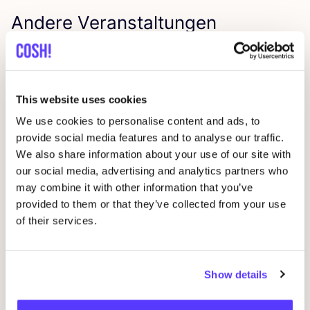
Andere Veranstaltungen
This website uses cookies
We use cookies to personalise content and ads, to
provide social media features and to analyse our traffic.
We also share information about your use of our site with
our social media, advertising and analytics partners who
may combine it with other information that you’ve
09 AUG
23
provided to them or that they’ve collected from your use
of their services.
Workshop: Sticken für Anfänger*innen
Wor
rep
Oderbergerstraße 42, 10435 Berlin
O
Jyoti - Fair Works
J
Show details
Workshop
Shopping-Event
Reparaturveranstaltung
Wor