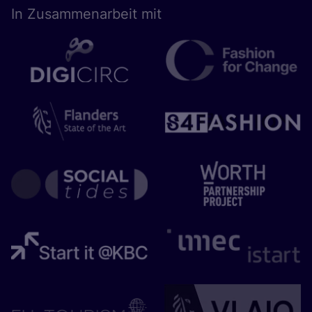
In Zusam­men­ar­beit mit