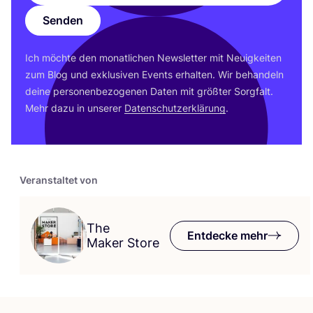
Senden
Ich möch­te den monat­li­chen News­let­ter mit Neu­ig­kei­ten
zum Blog und exklu­si­ven Events erhal­ten. Wir behan­deln
dei­ne per­so­nen­be­zo­ge­nen Daten mit größ­ter Sorg­falt.
Mehr dazu in unse­rer
Daten­schutz­er­klä­rung
.
Veranstaltet von
The
Entdecke mehr
Maker Store