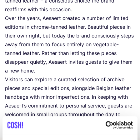
tan­ned lea­ther – a con­scious choice the brand
reaf­firms with this occasion.
Over the years, Aesaert crea­ted a num­ber of limi­t­ed
edi­ti­ons in chro­me-tan­ned lea­ther. Beau­tiful pie­ces in
their own right, but today the brand con­scious­ly steps
away from them to focus enti­re­ly on vege­ta­ble-
tan­ned lea­ther. Rather than let­ting the­se pie­ces
dis­ap­pear quiet­ly, Aesaert invi­tes guests to give them
a new home.
Visi­tors can explo­re a cura­ted sel­ec­tion of archi­ve
pie­ces and spe­cial edi­ti­ons, along­side Bel­gi­an lea­ther
hand­bags with minor imper­fec­tions. In kee­ping with
Aesaer­t’s com­mit­ment to per­so­nal ser­vice, guests are
wel­co­med in small groups throug­hout the day to
ensu­re indi­vi­du­al attention.