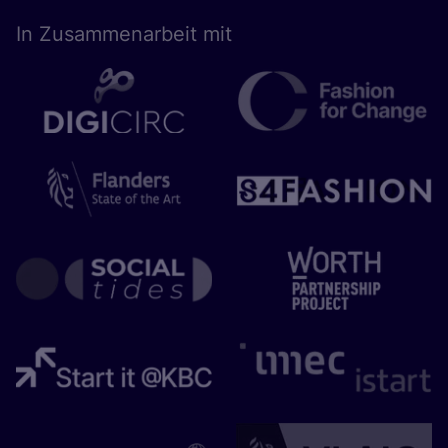
In Zusam­men­ar­beit mit