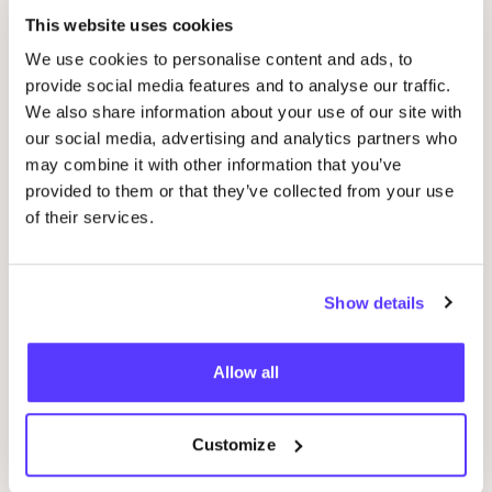
This website uses cookies
Andere Veranstaltungen
We use cookies to personalise content and ads, to
provide social media features and to analyse our traffic.
We also share information about your use of our site with
our social media, advertising and analytics partners who
may combine it with other information that you’ve
provided to them or that they’ve collected from your use
of their services.
Show details
07 AUG
09
fyksin Shop-Event
Wor
Allow all
Im Regestall 46, Hamburg, Germany 22359
O
fyksin Atelier
J
Customize
Shopping-Event
Wor