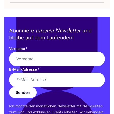
unseren Newsletter
Abonniere
und
bleibe auf dem Laufenden!
Vorname
*
E-Mail-Adresse
*
Senden
Ich möch­te den monat­li­chen News­let­ter mit Neu­ig­kei­ten
zum Blog und exklu­si­ven Events erhal­ten. Wir behan­deln