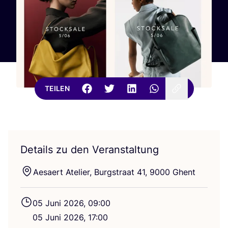
TEILEN
Details zu den Veranstaltung
Aesaert Ate­lier, Burg­stra­at
41
,
9000
Ghent
05
Juni
2026
,
09
:
00
05
Juni
2026
,
17
:
00