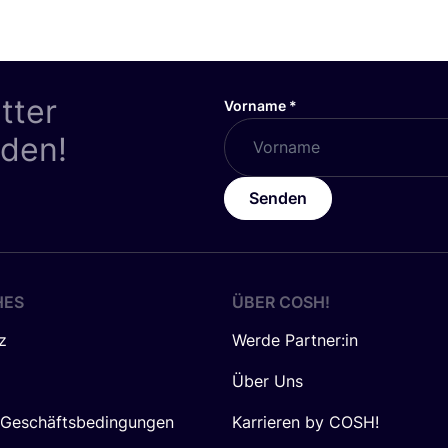
tter
Vorname
*
nden!
Senden
HES
ÜBER
COSH
!
z
Werde Partner:in
Über Uns
 Geschäftsbedingungen
Karrieren by COSH!