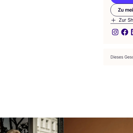
Zu mei
Zur S
Die­ses Gesc