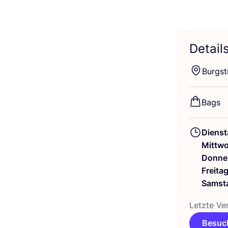
Detail
Burg­st
Bags
Dienst
Mittw
Donne
Freita
Samst
Letz­te Ver
Besuch