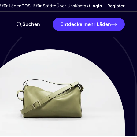
 für Läden
COSH! für Städte
Über Uns
Kontakt
Login
Register
Suchen
Entdecke mehr Läden