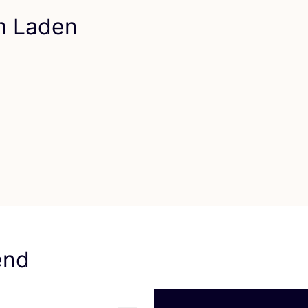
em Laden
vorit AESAERT
end