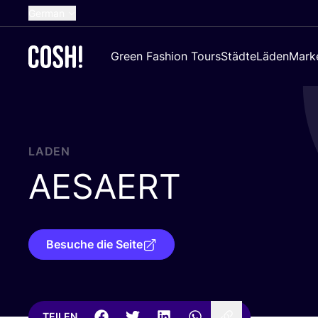
German
English
Green Fashion Tours
Städte
Läden
Mark
Dutch
French
Spanish
Croatian
LADEN
AESAERT
Besuche die Seite
TEILEN