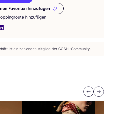
nen Favoriten hinzufügen
Zu meinen Favoriten hinzufügen
hoppingroute hinzufügen
häft ist ein zah­len­des Mit­glied der
COSH
!-Community.
Previous
Next