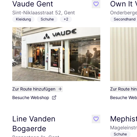
Vaude Gent
Own It 
like
Sint-Niklaasstraat 52, Gent
Onderberge
Kleidung
Schuhe
+2
Secondhand
Zur Route hinzufügen
Zur Route hi
Besuche Webshop
Besuche We
Line Vanden
Mephis
like
Bogaerde
Mageleinstr
Schuhe