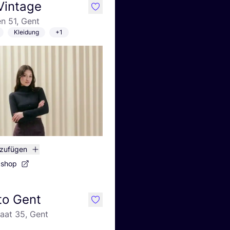
Vintage
like
n 51, Gent
Kleidung
+1
nzufügen
bshop
to Gent
like
aat 35, Gent