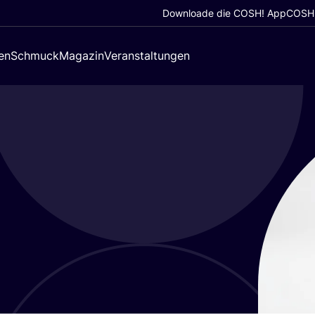
Downloade die COSH! App
COSH!
en
Schmuck
Magazin
Veranstaltungen