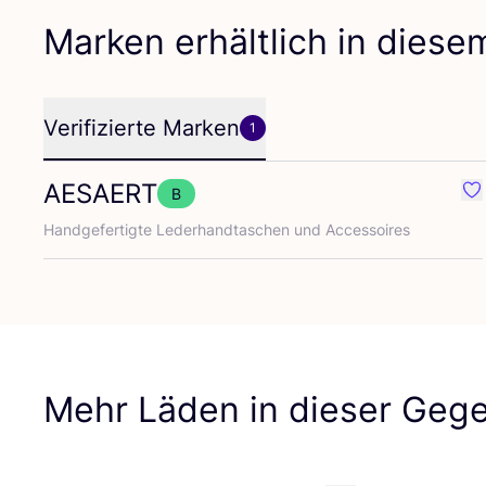
Marken erhältlich in dies
Verifizierte Marken
1
AESAERT
B
Fa
Hand­ge­fer­tig­te Leder­hand­ta­schen und Accessoires
Mehr Läden in dieser Geg