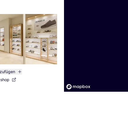
nzufügen
bshop