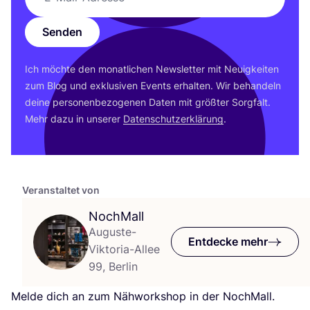
Senden
Ich möch­te den monat­li­chen News­let­ter mit Neu­ig­kei­ten
zum Blog und exklu­si­ven Events erhal­ten. Wir behan­deln
dei­ne per­so­nen­be­zo­ge­nen Daten mit größ­ter Sorg­falt.
Mehr dazu in unse­rer
Daten­schutz­er­klä­rung
.
Veranstaltet von
NochMall
Auguste-
Entdecke mehr
Viktoria-Allee
99, Berlin
Mel­de dich an zum Näh­work­shop in der Noch­Mall.