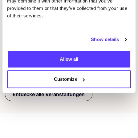
may combine it with other information that you’ve
09 AUG
23
provided to them or that they’ve collected from your use
of their services.
Workshop: Sticken für Anfänger*innen
Wor
rep
Oderbergerstraße 42, 10435 Berlin
O
Jyoti - Fair Works
Show details
J
Workshop
Shopping-Event
Reparaturveranstaltung
Wor
Allow all
Previous
Next
Customize
Entdecke alle Veranstaltungen