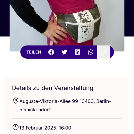
TEILEN
Details zu den Veranstaltung
Augus­te-Vik­to­ria-Allee
99
13403
, Berlin-
Reinickendorf
13
Febru­ar
2025
,
16
:
00